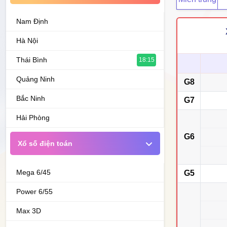
Thống Kê
Nam Định
Hà Nội
Công cụ
Thái Bình
18:15
Quay Thử
Quảng Ninh
G8
Bắc Ninh
Sổ
G7
Mơ
Hải Phòng
G6
Tin
Xổ số điện toán
Tức
Mega 6/45
G5
Power 6/55
Max 3D