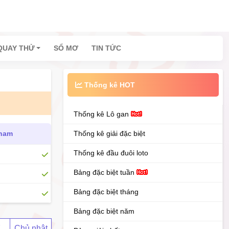
QUAY THỬ
SỔ MƠ
TIN TỨC
Thống kê HOT
Thống kê Lô gan
 nam
Thống kê giải đặc biệt
Thống kê đầu đuôi loto
Bảng đặc biệt tuần
Bảng đặc biệt tháng
Bảng đặc biệt năm
7
Chủ nhật