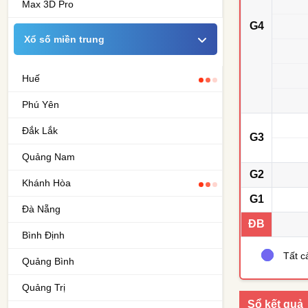
Max 3D Pro
G4
Xổ số miền trung
Huế
Phú Yên
Đắk Lắk
G3
Quảng Nam
G2
Khánh Hòa
G1
Đà Nẵng
ĐB
Bình Định
Tất c
Quảng Bình
Quảng Trị
Sổ kết quả