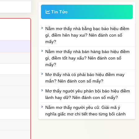
Tin Tức
Nằm mơ thấy nhà bằng bạc báo hiệu điềm
gì, điềm hên hay xui? Nên đánh con số
mấy?
Nằm mơ thấy nhà bán hàng báo hiệu điềm
gì, điềm tốt hay xấu? Nên đánh con số
mấy?
Mơ thấy nhà có phải báo hiệu điềm may
mắn? Nên đánh con số mấy?
Mơ thấy người yêu phản bội báo hiệu điềm
lành hay dữ? Nên đánh con số mấy?
Nằm mơ thấy người yêu cũ: Giải mã ý
nghĩa giấc mơ chi tiết theo từng bối cảnh