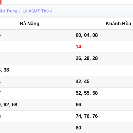
iền Trung
Lô XSMT Thứ 4
Đà Nẵng
Khánh Hòa
6
00, 04, 08
14
26, 28, 28
3, 38
4
42, 45
7
52, 55, 58
, 62, 68
66
8
74, 76, 76
80