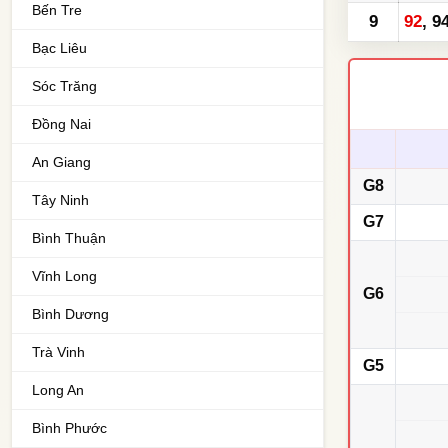
Bến Tre
9
92
, 9
Bạc Liêu
Sóc Trăng
Đồng Nai
An Giang
G8
Tây Ninh
G7
Bình Thuận
Vĩnh Long
G6
Bình Dương
Trà Vinh
G5
Long An
Bình Phước