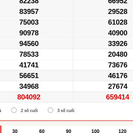
82238
66952
83957
29528
75003
61028
90978
40900
94560
33926
78533
20480
41741
73676
56651
46176
34968
27674
804092
659414
ả
2 số cuối
3 số cuối
30
60
90
100
120