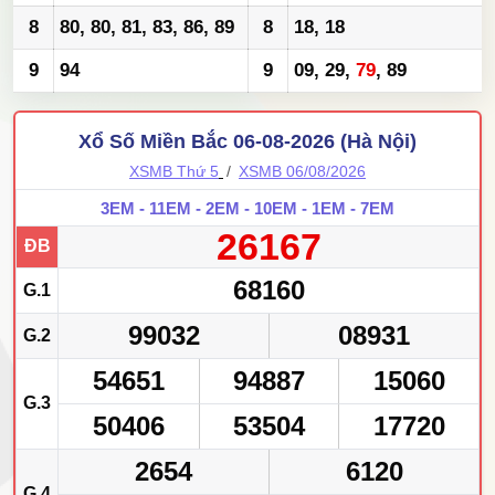
8
80, 80, 81, 83, 86, 89
8
18, 18
9
94
9
09, 29,
79
, 89
Xổ Số Miền Bắc 06-08-2026 (Hà Nội)
XSMB Thứ 5
XSMB 06/08/2026
3EM - 11EM - 2EM - 10EM - 1EM - 7EM
26167
ĐB
68160
G.1
99032
08931
G.2
54651
94887
15060
G.3
50406
53504
17720
2654
6120
G.4