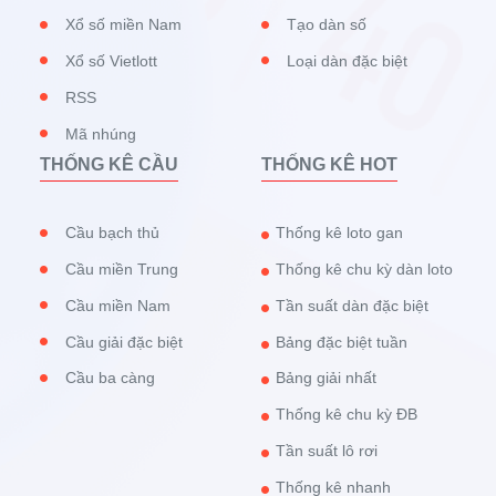
Xổ số miền Nam
Tạo dàn số
Xổ số Vietlott
Loại dàn đặc biệt
RSS
Mã nhúng
THỐNG KÊ CẦU
THỐNG KÊ HOT
Cầu bạch thủ
Thống kê loto gan
Cầu miền Trung
Thống kê chu kỳ dàn loto
Cầu miền Nam
Tần suất dàn đặc biệt
Cầu giải đặc biệt
Bảng đặc biệt tuần
Cầu ba càng
Bảng giải nhất
Thống kê chu kỳ ĐB
Tần suất lô rơi
Thống kê nhanh