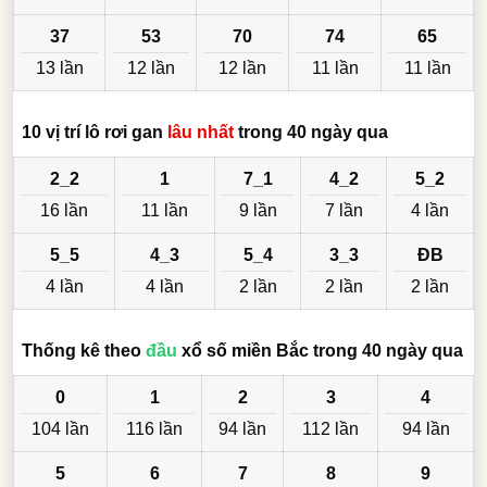
37
53
70
74
65
13 lần
12 lần
12 lần
11 lần
11 lần
10 vị trí lô rơi gan
lâu nhất
trong 40 ngày qua
2_2
1
7_1
4_2
5_2
16 lần
11 lần
9 lần
7 lần
4 lần
5_5
4_3
5_4
3_3
ĐB
4 lần
4 lần
2 lần
2 lần
2 lần
Thống kê theo
đầu
xổ số miền Bắc trong 40 ngày qua
0
1
2
3
4
104 lần
116 lần
94 lần
112 lần
94 lần
5
6
7
8
9