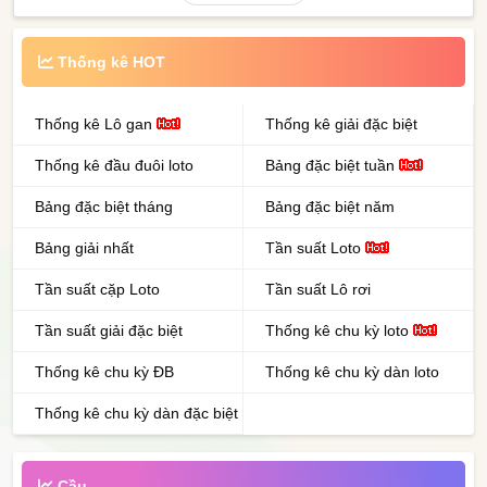
điểm hiện tại, kết quả xổ số miền Bắc đã có hơn 60
thành lập và phát triển. Người dân vô cùng yêu thích,
Thống kê HOT
đón nhận loại hình xổ số này. Người chơi chỉ cần lựa
chọn các con số được in trên tấm vé để thử vận may, cứ
Thống kê Lô gan
Thống kê giải đặc biệt
tới 18h15 hàng ngày kết quả
XSMB
sẽ được phát trực
tiếp. Người chơi chỉ cần dò tấm vé của mình xem xem
Thống kê đầu đuôi loto
Bảng đặc biệt tuần
có trúng giải nào không là được. Cơ cấu giải thưởng có
Bảng đặc biệt tháng
Bảng đặc biệt năm
rất nhiều giải từ lớn đến nhỏ, mỗi giải sẽ có giá trị giải
thưởng khác nhau. Xổ số miền bắc hôm nay mở thưởng
Bảng giải nhất
Tần suất Loto
vào 18h15 từ thứ 2 đến chủ nhật. Mỗi ngày kết quả
Tần suất cặp Loto
Tần suất Lô rơi
XSMB được quay thưởng trực tiếp tại Trường quay S4-
Đài TH KTS VTC, 65 Lạc Trung, Hai Bà Trưng, Hà Nội.
Tần suất giải đặc biệt
Thống kê chu kỳ loto
Mỗi năm chỉ nghỉ duy nhất 4 ngày, từ 30 Tết đến mùng 3
Thống kê chu kỳ ĐB
Thống kê chu kỳ dàn loto
tết âm lịch.
Thống kê chu kỳ dàn đặc biệt
Lịch mở thưởng KQXS miền Bắc các ngày
Thời gian quay kết quả xổ số miền bắc hôm nay được
bắt đầu từ 18h15, từ thứ 2 đến chủ nhật. Mỗi ngày sẽ có
Cầu