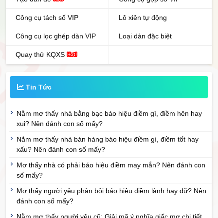
Trong đó có tới 08 giải đặc biệt có trị giá 4 tỷ đồng, còn
Công cụ tách số VIP
Lô xiên tự động
các giải phụ đặc biệt có giá trị lên đến 300 cùng 108.200
giải thưởng khác. Những ngày còn lại trong tháng của
Công cụ lọc ghép dàn VIP
Loại dàn đặc biệt
KQXS miền Bắc sẽ có 15 loại vé xổ số được phát hành.
Quay thử KQXS
Tổng giá trị giải thưởng lên tới 7 tỷ 485 triệu đồng. Trong
đó có đến 6 giải đặc biệt trị giá 3 tỷ đồng và các giải phụ
đặc biệt 225 triệu đồng. Cụ thể XSMB có 8 giải (tính từ
Tin Tức
giải đặc biệt đến giải bảy), có tổng cộng 27 dãy số -
tương ứng với 27 lần quay thưởng/ngày. Dưới đây là
Nằm mơ thấy nhà bằng bạc báo hiệu điềm gì, điềm hên hay
thông tin cơ cấu giải thưởng của XSMB chi tiết nhất:
xui? Nên đánh con số mấy?
08 giải ĐB (ngày mùng 1 ÂL) trị giá
Nằm mơ thấy nhà bán hàng báo hiệu điềm gì, điềm tốt hay
1.000.000.000VNĐ/giải.
xấu? Nên đánh con số mấy?
06 giải ĐB (các ngày trong tháng) trị giá
Mơ thấy nhà có phải báo hiệu điềm may mắn? Nên đánh con
1.000.000.000VNĐ/giải.
số mấy?
12 giải phụ ĐB (ngày mùng 1 ÂL) trị giá
Mơ thấy người yêu phản bội báo hiệu điềm lành hay dữ? Nên
đánh con số mấy?
25.000.000VNĐ/giải.
Nằm mơ thấy người yêu cũ: Giải mã ý nghĩa giấc mơ chi tiết
09 giải phụ ĐB (các ngày trong tháng) trị giá