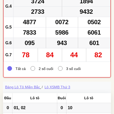
3724
1894
G.4
2733
9432
4877
0072
0502
G.5
7833
5986
6061
095
943
601
G.6
78
84
44
82
G.7
Tất cả
2 số cuối
3 số cuối
Bảng Lô Tô Miền Bắc
Lô XSMB Thứ 3
Đầu
Lô tô
Đuôi
Lô tô
0
01, 02
0
10