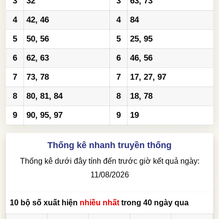
3
32
3
63, 73
4
42, 46
4
84
5
50, 56
5
25, 95
6
62, 63
6
46, 56
7
73, 78
7
17, 27, 97
8
80, 81, 84
8
18, 78
9
90, 95, 97
9
19
Thống kê nhanh truyền thống
Thống kê dưới đây tính đến trước giờ kết quả ngày:
11/08/2026
10 bộ số xuất hiện
nhiều nhất
trong 40 ngày qua