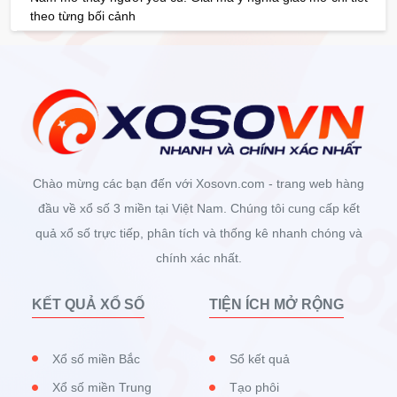
theo từng bối cảnh
25.000.000VNĐ/giải.
15 giải nhất trị giá 10.000.000VNĐ/giải.
30 giải nhì trị giá 5.000.000VNĐ/giải.
90 giải ba trị giá 1.000.000VNĐ/giải.
600 giải tư trị giá 400.000VNĐ/giải.
900 giải năm trị giá 200.000VNĐ/giải.
Chào mừng các bạn đến với Xosovn.com - trang web hàng
500 giải sáu trị giá 100.000VNĐ/giải.
đầu về xổ số 3 miền tại Việt Nam. Chúng tôi cung cấp kết
000 giải bảy trị giá 40.000VNĐ/giải.
quả xổ số trực tiếp, phân tích và thống kê nhanh chóng và
000 giải khuyến khích trị giá 40.000VNĐ/giải.
chính xác nhất.
Giải phụ ĐB là các vé số có 5 số cuối trùng với 5 số cuối
KẾT QUẢ XỔ SỐ
TIỆN ÍCH MỞ RỘNG
quay thưởng của giải ĐB. Tuy nhiên ký hiệu vé khác với
ký hiệu vé trúng giải ĐB. Còn giải khuyến khích là các
tấm vé có 2 số cuối trùng với 2 số cuối của giải ĐB
Xổ số miền Bắc
Sổ kết quả
(hàng chục và đơn vị).
Xổ số miền Trung
Tạo phôi