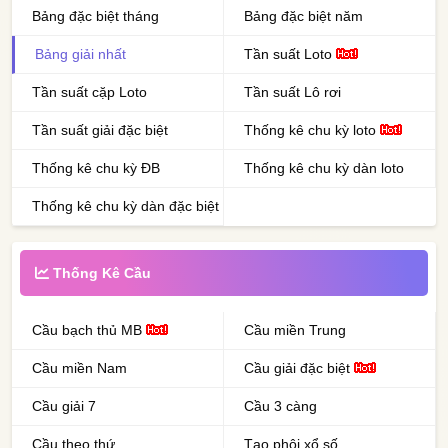
Bảng đặc biệt tháng
Bảng đặc biệt năm
Bảng giải nhất Miền Bắc theo tuần được cập nhật
lúc nào?
Bảng giải nhất
Tần suất Loto
Bảng giải nhất Miền Bắc theo tuần được Xổ số VN cập
Tần suất cặp Loto
Tần suất Lô rơi
nhật liên tục mỗi ngày. Kết quả mới nhất được tường
thuật trực tiếp từ trường quay vào lúc 18h15' hàng ngày.
Tần suất giải đặc biệt
Thống kê chu kỳ loto
Hệ thống của Xổ số VN sẽ giúp bạn cập nhật, tổng hợp
Thống kê chu kỳ ĐB
Thống kê chu kỳ dàn loto
tất cả các giải Nhất một cách nhanh chóng và chính xác.
Do đó, bạn hoàn toàn có thể yên tâm khi tham khảo
Thống kê chu kỳ dàn đặc biệt
bảng Giải Nhất Miền Bắc theo tuần trên Xổ số VN.
Lợi ích nổi bật của bảng giải nhất miền Bắc theo
Thống Kê Cầu
tuần
Bảng giải nhất miền Bắc theo tuần là công cụ hữu ích
cho việc soi số. Bảng thống kê kết quả tất cả các ngày
Cầu bạch thủ MB
Cầu miền Trung
trong tuần được cập nhật đầy đủ nên người chơi thuận
Cầu miền Nam
Cầu giải đặc biệt
tiện và làm cơ sở tính toán trong việc nhận ra con số
nào có tần suất trúng thưởng cao, con số nào ít về, sự
Cầu giải 7
Cầu 3 càng
tương quan giữa các con số,...
Cầu theo thứ
Tạo phôi xổ số