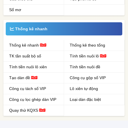
Thay vì trước kia dự đoán không có căn cứ, cơ sở thì
giờ đây bạn có thể dựa vào bảng giải nhất tuần để cầu
Sổ mơ
vận may.
Hướng dẫn chi tiết cách xem bảng giải nhất miền
Thống kê nhanh
Bắc theo tuần
Để xem bảng thống kê kết quả xổ số giải nhất theo tuần,
Thống kê nhanh
Thống kê theo tổng
bạn cần thực hiện theo các thao tác sau:
- Bước 1: Tại trang Web Xổ Số VN, chọn mục Thống kê
TK tần suất bộ số
Tính tiền nuôi lô
trên thanh menu, tiếp đến nhấn vào mục Bảng giải nhất.
Tính tiền nuôi lô xiên
Tính tiền nuôi đề
- Bước 2: Lựa chọn khu vực Miền Bắc/tỉnh thành và
khoảng thời gian mà bạn muốn xem kết quả giải Nhất
Tạo dàn đề
Công cụ gộp số VIP
theo tuần.
Công cụ tách số VIP
Lô xiên tự động
Xổ Số VN nơi cập nhật thông tin chính xác và nhanh
Công cụ lọc ghép dàn VIP
Loại dàn đặc biệt
chóng. “Bảng giải nhất” là một công cụ hữu ích dành cho
những người yêu thích trò chơi xổ số. Là công cụ để bạn
Quay thử KQXS
xây dựng cho mình một chiến lược và tăng khả năng
trúng thưởng.