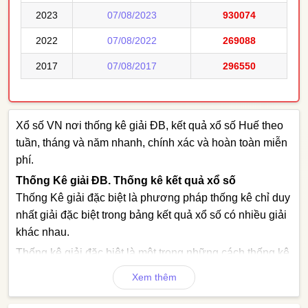
2023
07/08/2023
930074
2022
07/08/2022
269088
2017
07/08/2017
296550
Xổ số VN nơi thống kê giải ĐB, kết quả xổ số Huế theo
tuần, tháng và năm nhanh, chính xác và hoàn toàn miễn
phí.
Thống Kê giải ĐB. Thống kê kết quả xổ số
Thống Kê giải đặc biệt là phương pháp thống kê chỉ duy
nhất giải đặc biệt trong bảng kết quả xổ số có nhiều giải
khác nhau.
Thống kê giải đặc biệt là một trong những cách thống kê
nhanh và tiện lợi dành cho những người chơi xổ số chỉ
Xem thêm
quan tâm duy nhất đến giải đặc biệt.
Thống kê giải đặc biệt gồm có: