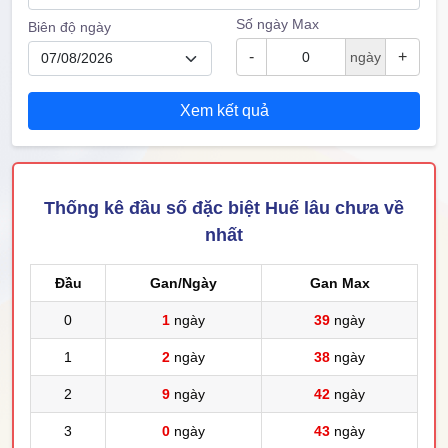
Số ngày Max
Biên độ ngày
Thống Kê
-
+
ngày
Công cụ
Xem kết quả
Quay Thử
Sổ
Thống kê đầu số đặc biệt Huế lâu chưa về
Mơ
nhất
Tin
Đầu
Gan/Ngày
Gan Max
Tức
0
1
ngày
39
ngày
1
2
ngày
38
ngày
2
9
ngày
42
ngày
3
0
ngày
43
ngày