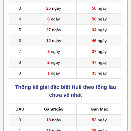
3
25
ngày
50
ngày
4
8
ngày
50
ngày
5
27
ngày
34
ngày
6
12
ngày
46
ngày
7
9
ngày
37
ngày
8
2
ngày
47
ngày
9
1
ngày
33
ngày
Thống kê giải đặc biệt Huế theo tổng lâu
chưa về nhất
ĐẦU
Gan/Ngày
Gan Max
0
18
ngày
53
ngày
1
23
ngày
39
ngày