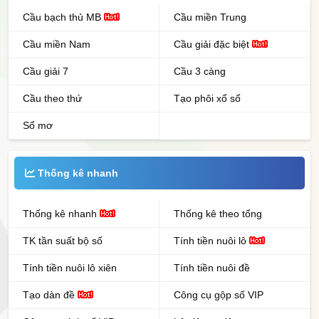
Cầu bạch thủ MB
Cầu miền Trung
Do vậy, bạn không nên quá phụ thuộc vào TK giải đặc
biệt xổ số Huế mà chỉ nên đánh xổ số với tinh thần giải
Cầu miền Nam
Cầu giải đặc biệt
trí, thoải mái.
Cầu giải 7
Cầu 3 càng
Thống kê giải đặc biệt Huế có những gì?
Bảng 2 số
cuối giải đặc biệt lâu về nhất
Cầu theo thứ
Tạo phôi xổ số
– Bảng TK KQXSTTH thông tin của 10 cặp 2 số cuối kết
Sổ mơ
quả giải đặc biệt lâu chưa về nhất hôm nay.
Bảng đầu đuôi giải đặc biệt Huế lâu chưa về
– Thống kê cho người xem nắm thông tin các số hàng
Thống kê nhanh
chục và hàng đơn vị của KQXS Huế chưa về trong thời
gian gần đây.
Thống kê nhanh
Thống kê theo tổng
Bảng thống kê giải đặc biệt ngày này năm xưa
TK tần suất bộ số
Tính tiền nuôi lô
– Cung cấp cho người xem thông tin các giải đặc biệt về
cùng ngày hôm đó trong những năm trước đó.
Tính tiền nuôi lô xiên
Tính tiền nuôi đề
Thông tin của TK giải ĐB luôn được cập nhật ngay sau
Tạo dàn đề
Công cụ gộp số VIP
khi có kết quả xổ số trong ngày, mọi thông số đều đảm
bảo sự chính xác tuyệt đối cho người xem theo dõi.