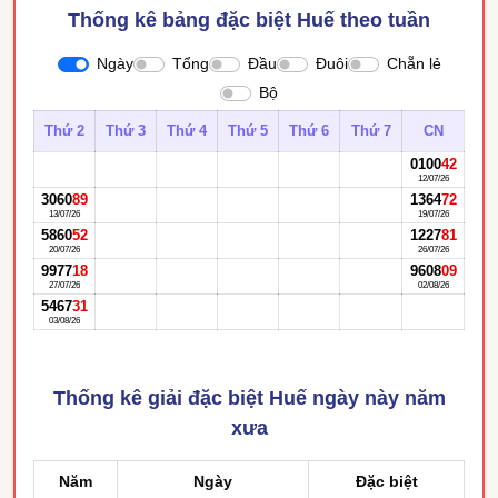
Thống kê bảng đặc biệt Huế theo tuần
Ngày
Tổng
Đầu
Đuôi
Chẵn lẻ
Bộ
Thứ 2
Thứ 3
Thứ 4
Thứ 5
Thứ 6
Thứ 7
CN
0100
42
12/07/26
3060
89
1364
72
13/07/26
19/07/26
5860
52
1227
81
20/07/26
26/07/26
9977
18
9608
09
27/07/26
02/08/26
5467
31
03/08/26
Thống kê giải đặc biệt Huế ngày này năm
xưa
Năm
Ngày
Đặc biệt