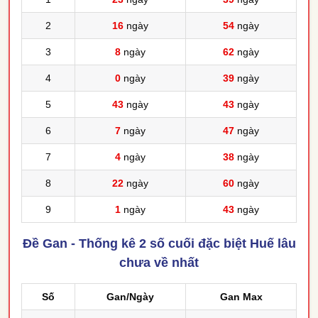
2
16
ngày
54
ngày
3
8
ngày
62
ngày
4
0
ngày
39
ngày
5
43
ngày
43
ngày
6
7
ngày
47
ngày
7
4
ngày
38
ngày
8
22
ngày
60
ngày
9
1
ngày
43
ngày
Đề Gan - Thống kê 2 số cuối đặc biệt Huế lâu
chưa về nhất
Số
Gan/Ngày
Gan Max