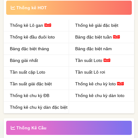
-
TK giải đặc biệt theo tuần
: là thống kê giải đặc biệt
Thống kê HOT
theo mỗi tuần. Trong 1 năm có 53 tuần, nghĩa là sẽ có 53
lần thống kê tuần của giải đặc biệt.
Thống kê Lô gan
Thống kê giải đặc biệt
-
TK giải đặc biệt theo tháng
: là thống kê giải đặc biệt
Thống kê đầu đuôi loto
Bảng đặc biệt tuần
theo mỗi tháng. Mỗi năm có 12 tháng, nghĩa là sẽ có 12
lần thống kê tháng giải đặc biệt.
Bảng đặc biệt tháng
Bảng đặc biệt năm
-
TK giải đặc biệt theo năm
: là thống kê giải đặc biệt
Bảng giải nhất
Tần suất Loto
theo từng năm.
Tần suất cặp Loto
Tần suất Lô rơi
Tại sao lại cần TK giải đặc biệt?
Nhiều người chơi sẽ thường theo dõi TK giải đặc biệt và
Tần suất giải đặc biệt
Thống kê chu kỳ loto
quan sát số ngày về để nâng cao xác suất trúng thưởng.
Thống kê chu kỳ ĐB
Thống kê chu kỳ dàn loto
Về cơ bản, TK giải đặc biệt là một cách thức để người
chơi có thể dự đoán kết quả xổ số. Tuy nhiên, việc quay
Thống kê chu kỳ dàn đặc biệt
xổ số có tính chất hoàn toàn ngẫu nhiên và không dựa
trên bất kỳ quy luật. Chính vì vậy, bạn khó có thể dự
Thống Kê Cầu
đoán được kết quả chính xác và có cơ may trúng
thưởng.