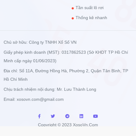
Tần suất lô rơi
Thống kê nhanh
Chủ sở hữu: Công ty TNHH Xổ Số VN
Giấy phép kinh doanh (MST): 0317862523 (Sở KHDT TP Hồ Chí
Minh cấp ngày 01/06/2023)
Địa chỉ: Số 11A, Đường Hồng Hà, Phường 2, Quận Tân Bình, TP
Hồ Chí Minh
Chịu trách nhiệm nội dung: Mr. Lưu Thành Long
Email:
xosovn.com@gmail.com
Copyright © 2023 XosoVn.Com