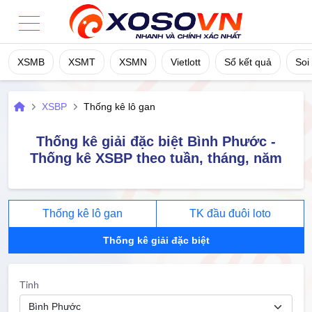
XSMB
XSMT
XSMN
Vietlott
Sổ kết quả
Soi
Home
XSBP
Thống kê lô gan
XSMB
Thống kê giải đặc biệt Bình Phước -
XSMT
Thống kê XSBP theo tuần, tháng, năm
XSMN
Thống kê lô gan
TK đầu đuôi loto
Vietlott
Thống kê giải đặc biệt
Sổ Kết Quả
Tỉnh
TK Cầu