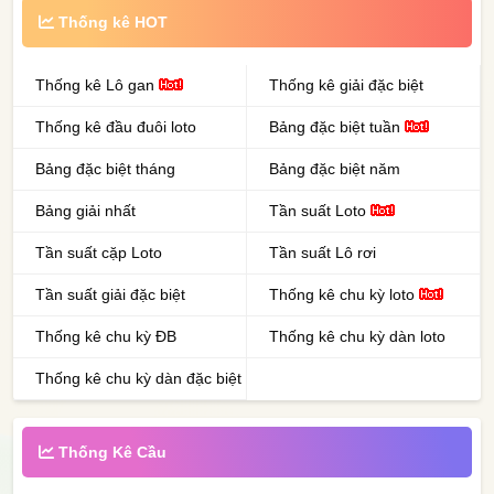
-
TK giải đặc biệt theo tuần
: là thống kê giải đặc biệt
Thống kê HOT
theo mỗi tuần. Trong 1 năm có 53 tuần, nghĩa là sẽ có 53
lần thống kê tuần của giải đặc biệt.
Thống kê Lô gan
Thống kê giải đặc biệt
-
TK giải đặc biệt theo tháng
: là thống kê giải đặc biệt
Thống kê đầu đuôi loto
Bảng đặc biệt tuần
theo mỗi tháng. Mỗi năm có 12 tháng, nghĩa là sẽ có 12
lần thống kê tháng giải đặc biệt.
Bảng đặc biệt tháng
Bảng đặc biệt năm
-
TK giải đặc biệt theo năm
: là thống kê giải đặc biệt
Bảng giải nhất
Tần suất Loto
theo từng năm.
Tần suất cặp Loto
Tần suất Lô rơi
Tại sao lại cần TK giải đặc biệt?
Nhiều người chơi sẽ thường theo dõi TK giải đặc biệt và
Tần suất giải đặc biệt
Thống kê chu kỳ loto
quan sát số ngày về để nâng cao xác suất trúng thưởng.
Thống kê chu kỳ ĐB
Thống kê chu kỳ dàn loto
Về cơ bản, TK giải đặc biệt là một cách thức để người
chơi có thể dự đoán kết quả xổ số. Tuy nhiên, việc quay
Thống kê chu kỳ dàn đặc biệt
xổ số có tính chất hoàn toàn ngẫu nhiên và không dựa
trên bất kỳ quy luật. Chính vì vậy, bạn khó có thể dự
Thống Kê Cầu
đoán được kết quả chính xác và có cơ may trúng
thưởng.