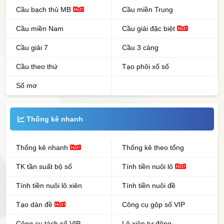
Cầu bạch thủ MB
Cầu miền Trung
Do vậy, bạn không nên quá phụ thuộc vào TK giải đặc
biệt xổ số Bình Phước mà chỉ nên đánh xổ số với tinh
Cầu miền Nam
Cầu giải đặc biệt
thần giải trí, thoải mái.
Cầu giải 7
Cầu 3 càng
Thống kê giải đặc biệt Bình Phước có những gì?
Bảng 2 số cuối giải đặc biệt lâu về nhất
Cầu theo thứ
Tạo phôi xổ số
– Bảng TK KQXSBP thông tin của 10 cặp 2 số cuối kết
Sổ mơ
quả giải đặc biệt lâu chưa về nhất hôm nay.
Bảng đầu đuôi giải đặc biệt Bình Phước lâu chưa về
– Thống kê cho người xem nắm thông tin các số hàng
Thống kê nhanh
chục và hàng đơn vị của KQXS Bình Phước chưa về
trong thời gian gần đây.
Thống kê nhanh
Thống kê theo tổng
Bảng thống kê giải đặc biệt ngày này năm xưa
TK tần suất bộ số
Tính tiền nuôi lô
– Cung cấp cho người xem thông tin các giải đặc biệt về
cùng ngày hôm đó trong những năm trước đó.
Tính tiền nuôi lô xiên
Tính tiền nuôi đề
Thông tin của TK giải ĐB luôn được cập nhật ngay sau
Tạo dàn đề
Công cụ gộp số VIP
khi có kết quả xổ số trong ngày, mọi thông số đều đảm
bảo sự chính xác tuyệt đối cho người xem theo dõi.
Công cụ tách số VIP
Lô xiên tự động