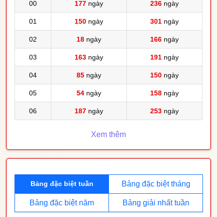
00
177
ngày
236
ngày
01
150
ngày
301
ngày
02
18
ngày
166
ngày
03
163
ngày
191
ngày
04
85
ngày
150
ngày
05
54
ngày
158
ngày
06
187
ngày
253
ngày
Xem thêm
Bảng đặc biệt tháng
Bảng đặc biệt tuần
Bảng đặc biệt năm
Bảng giải nhất tuần