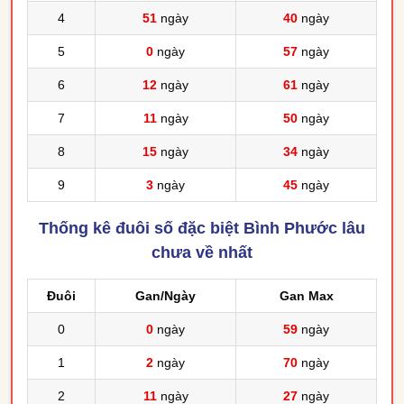
4
51
ngày
40
ngày
5
0
ngày
57
ngày
6
12
ngày
61
ngày
7
11
ngày
50
ngày
8
15
ngày
34
ngày
9
3
ngày
45
ngày
Thống kê đuôi số đặc biệt Bình Phước lâu
chưa về nhất
Đuôi
Gan/Ngày
Gan Max
0
0
ngày
59
ngày
1
2
ngày
70
ngày
2
11
ngày
27
ngày