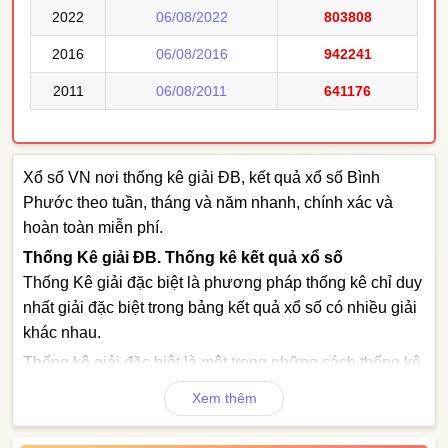
2022
06/08/2022
803808
2016
06/08/2016
942241
2011
06/08/2011
641176
Xổ số VN nơi thống kê giải ĐB, kết quả xổ số Bình
Phước theo tuần, tháng và năm nhanh, chính xác và
hoàn toàn miễn phí.
Thống Kê giải ĐB. Thống kê kết quả xổ số
Thống Kê giải đặc biệt là phương pháp thống kê chỉ duy
nhất giải đặc biệt trong bảng kết quả xổ số có nhiều giải
khác nhau.
Thống kê giải đặc biệt là một trong những cách thống kê
nhanh và tiện lợi dành cho những người chơi xổ số chỉ
Xem thêm
quan tâm duy nhất đến giải đặc biệt.
Thống kê giải đặc biệt gồm có: