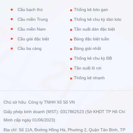
Cầu bạch thủ
Thống kê loto gan
Cầu miền Trung
Thống kê chu kỳ dàn loto
Cầu miền Nam
Tần suất dàn đặc biệt
Cầu giải đặc biệt
Bảng đặc biệt tuần
Cầu ba càng
Bảng giải nhất
Thống kê chu kỳ ĐB
Tần suất lô rơi
Thống kê nhanh
Chủ sở hữu: Công ty TNHH Xổ Số VN
Giấy phép kinh doanh (MST): 0317862523 (Sở KHDT TP Hồ Chí
Minh cấp ngày 01/06/2023)
Địa chỉ: Số 11A, Đường Hồng Hà, Phường 2, Quận Tân Bình, TP