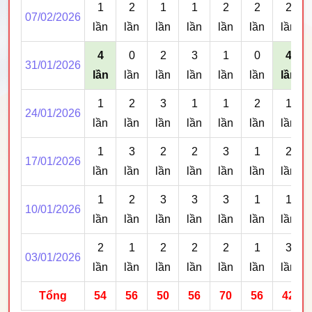
1
2
1
1
2
2
2
07/02/2026
lần
lần
lần
lần
lần
lần
lần
4
0
2
3
1
0
4
31/01/2026
lần
lần
lần
lần
lần
lần
lần
1
2
3
1
1
2
1
24/01/2026
lần
lần
lần
lần
lần
lần
lần
1
3
2
2
3
1
2
17/01/2026
lần
lần
lần
lần
lần
lần
lần
1
2
3
3
3
1
1
10/01/2026
lần
lần
lần
lần
lần
lần
lần
2
1
2
2
2
1
3
03/01/2026
lần
lần
lần
lần
lần
lần
lần
Tổng
54
56
50
56
70
56
42