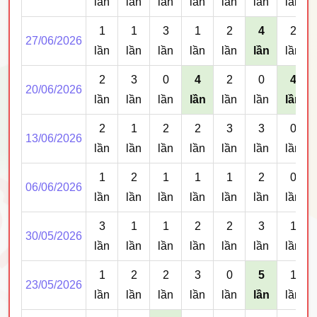
lần
lần
lần
lần
lần
lần
lần
1
1
3
1
2
4
2
27/06/2026
lần
lần
lần
lần
lần
lần
lần
2
3
0
4
2
0
4
20/06/2026
lần
lần
lần
lần
lần
lần
lần
2
1
2
2
3
3
0
13/06/2026
lần
lần
lần
lần
lần
lần
lần
1
2
1
1
1
2
0
06/06/2026
lần
lần
lần
lần
lần
lần
lần
3
1
1
2
2
3
1
30/05/2026
lần
lần
lần
lần
lần
lần
lần
1
2
2
3
0
5
1
23/05/2026
lần
lần
lần
lần
lần
lần
lần