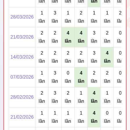
lần
lần
lần
lần
lần
lần
lần
1
3
1
2
1
1
2
28/03/2026
lần
lần
lần
lần
lần
lần
lần
2
2
4
4
3
2
0
21/03/2026
lần
lần
lần
lần
lần
lần
lần
2
2
2
2
3
4
0
14/03/2026
lần
lần
lần
lần
lần
lần
lần
1
3
0
4
2
2
0
07/03/2026
lần
lần
lần
lần
lần
lần
lần
2
3
2
1
4
1
0
28/02/2026
lần
lần
lần
lần
lần
lần
lần
1
1
1
1
4
0
0
21/02/2026
lần
lần
lần
lần
lần
lần
lần