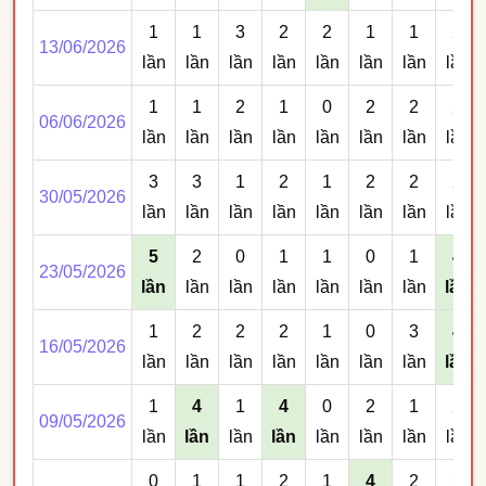
1
1
3
2
2
1
1
2
13/06/2026
lần
lần
lần
lần
lần
lần
lần
lần
1
1
2
1
0
2
2
2
06/06/2026
lần
lần
lần
lần
lần
lần
lần
lần
3
3
1
2
1
2
2
2
30/05/2026
lần
lần
lần
lần
lần
lần
lần
lần
5
2
0
1
1
0
1
4
23/05/2026
lần
lần
lần
lần
lần
lần
lần
lần
1
2
2
2
1
0
3
4
16/05/2026
lần
lần
lần
lần
lần
lần
lần
lần
1
4
1
4
0
2
1
2
09/05/2026
lần
lần
lần
lần
lần
lần
lần
lần
0
1
1
2
1
4
2
2