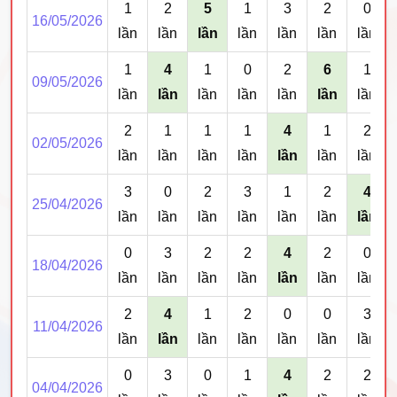
1
2
5
1
3
2
0
16/05/2026
lần
lần
lần
lần
lần
lần
lần
1
4
1
0
2
6
1
09/05/2026
lần
lần
lần
lần
lần
lần
lần
2
1
1
1
4
1
2
02/05/2026
lần
lần
lần
lần
lần
lần
lần
3
0
2
3
1
2
4
25/04/2026
lần
lần
lần
lần
lần
lần
lần
0
3
2
2
4
2
0
18/04/2026
lần
lần
lần
lần
lần
lần
lần
2
4
1
2
0
0
3
11/04/2026
lần
lần
lần
lần
lần
lần
lần
0
3
0
1
4
2
2
04/04/2026