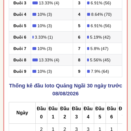
Đuôi 3
13.33% (4)
3
6.91% (56)
Đuôi 4
10% (3)
4
8.64% (70)
Đuôi 5
10% (3)
5
6.91% (56)
Đuôi 6
3.33% (1)
6
5.19% (42)
Đuôi 7
10% (3)
7
5.8% (47)
Đuôi 8
13.33% (4)
8
5.56% (45)
Đuôi 9
10% (3)
9
7.9% (64)
Thống kê đầu loto Quảng Ngãi 30 ngày trước
08/08/2026
Đầu
Đầu
Đầu
Đầu
Đầu
Đầu
Đầu
Đầu
Ngày
0
1
2
3
4
5
6
7
2
1
2
3
3
1
1
2