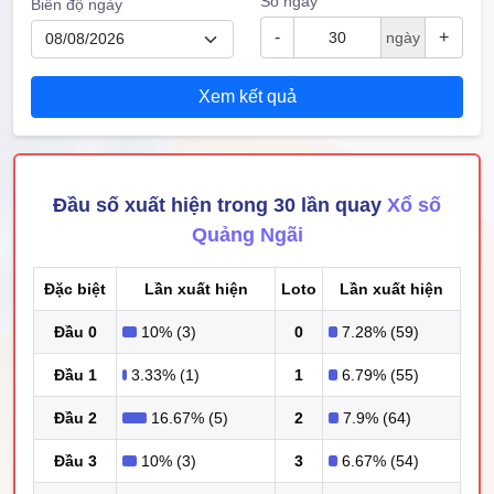
Số ngày
Biên độ ngày
-
+
ngày
Thống Kê
Xem kết quả
Công cụ
Quay Thử
Đầu số xuất hiện trong 30 lần quay
Xổ số
Sổ
Quảng Ngãi
Mơ
Đặc biệt
Lần xuất hiện
Loto
Lần xuất hiện
Tin
Đầu 0
10% (3)
0
7.28% (59)
Tức
Đầu 1
3.33% (1)
1
6.79% (55)
Đầu 2
16.67% (5)
2
7.9% (64)
Đầu 3
10% (3)
3
6.67% (54)