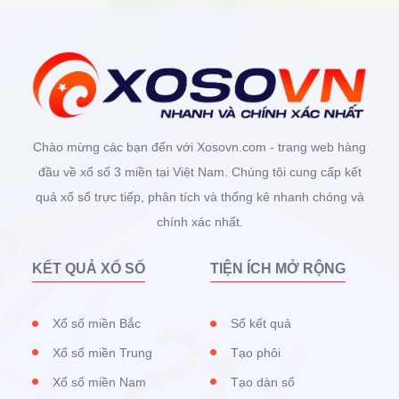
Chào mừng các bạn đến với Xosovn.com - trang web hàng
đầu về xổ số 3 miền tại Việt Nam. Chúng tôi cung cấp kết
quả xổ số trực tiếp, phân tích và thống kê nhanh chóng và
chính xác nhất.
KẾT QUẢ XỔ SỐ
TIỆN ÍCH MỞ RỘNG
Xổ số miền Bắc
Sổ kết quả
Xổ số miền Trung
Tạo phôi
Xổ số miền Nam
Tạo dàn số