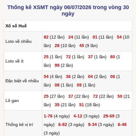
Thống kê XSMT ngày 06/07/2026 trong vòng 30
ngày
Xổ số Huế
82
(12 lần)
24
(11 lần)
01
(11 lần)
54
(10
Loto về nhiều
lần)
28
(10 lần)
45
(9 lần)
25
(1 lần)
72
(1 lần)
37
(1 lần)
80
(1
Loto về ít
lần)
99
(2 lần)
54
(4 lần)
36
(2 lần)
04
(2 lần)
06
(1
Đặc biệt về nhiều
lần)
08
(1 lần)
09
(1 lần)
25
(27 lần)
37
(22 lần)
72
(22 lần)
50
(21
Lô gan
lần)
35
(21 lần)
51
(18 lần)
1-76
(4 ngày)
4-12
(3 ngày)
29-69
(3
Thống kê vị trí
ngày)
6-82
(3 ngày)
9-34
(3 ngày)
6-48
(3 ngày)