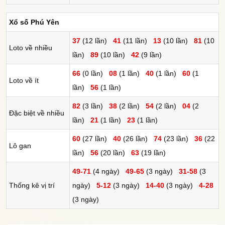
Xổ số Phú Yên
37
(12 lần)
41
(11 lần)
13
(10 lần)
81
(10
Loto về nhiều
lần)
89
(10 lần)
42
(9 lần)
66
(0 lần)
08
(1 lần)
40
(1 lần)
60
(1
Loto về ít
lần)
56
(1 lần)
82
(3 lần)
38
(2 lần)
54
(2 lần)
04
(2
Đặc biệt về nhiều
lần)
21
(1 lần)
23
(1 lần)
60
(27 lần)
40
(26 lần)
74
(23 lần)
36
(22
Lô gan
lần)
56
(20 lần)
63
(19 lần)
49-71
(4 ngày)
49-65
(3 ngày)
31-58
(3
Thống kê vị trí
ngày)
5-12
(3 ngày)
14-40
(3 ngày)
4-28
(3 ngày)