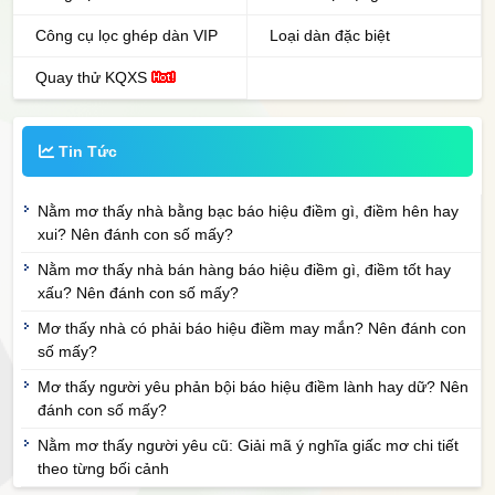
Công cụ lọc ghép dàn VIP
Loại dàn đặc biệt
Quay thử KQXS
Tin Tức
Nằm mơ thấy nhà bằng bạc báo hiệu điềm gì, điềm hên hay
xui? Nên đánh con số mấy?
Nằm mơ thấy nhà bán hàng báo hiệu điềm gì, điềm tốt hay
xấu? Nên đánh con số mấy?
Mơ thấy nhà có phải báo hiệu điềm may mắn? Nên đánh con
số mấy?
Mơ thấy người yêu phản bội báo hiệu điềm lành hay dữ? Nên
đánh con số mấy?
Nằm mơ thấy người yêu cũ: Giải mã ý nghĩa giấc mơ chi tiết
theo từng bối cảnh