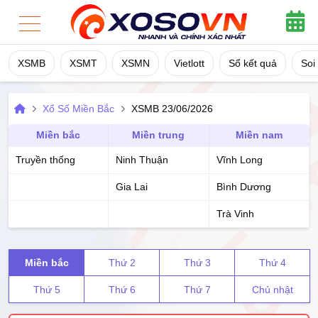
XSMB
XSMT
XSMN
Vietlott
Sổ kết quả
Soi
Home
Xổ Số Miền Bắc
XSMB 23/06/2026
XSMB
Miền bắc
Miền trung
Miền nam
XSMT
Truyền thống
Ninh Thuận
Vĩnh Long
Gia Lai
Bình Dương
XSMN
Trà Vinh
Vietlott
Miền bắc
Thứ 2
Thứ 3
Thứ 4
Sổ Kết Quả
Thứ 5
Thứ 6
Thứ 7
Chủ nhật
TK Cầu