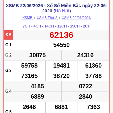
XSMB 22/06/2026 - Xổ Số Miền Bắc ngày 22-06-
Thống Kê
2026 (
Hà Nội
)
XSMB
XSMB Thứ 2
XSMB 22/06/2026
Công cụ
7CH - 4CH - 14CH - 12CH - 15CH - 2CH
62136
ĐB
Quay Thử
54550
G.1
Sổ
30875
24316
G.2
Mơ
59758
19481
61360
Tin
G.3
73165
38720
37788
Tức
4185
0722
G.4
6889
2840
2646
6881
7363
G.5