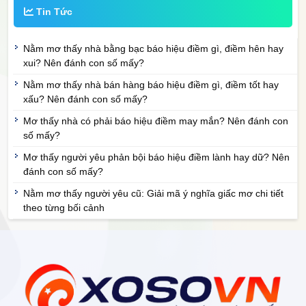
Tin Tức
Nằm mơ thấy nhà bằng bạc báo hiệu điềm gì, điềm hên hay
xui? Nên đánh con số mấy?
Nằm mơ thấy nhà bán hàng báo hiệu điềm gì, điềm tốt hay
xấu? Nên đánh con số mấy?
Mơ thấy nhà có phải báo hiệu điềm may mắn? Nên đánh con
số mấy?
Mơ thấy người yêu phản bội báo hiệu điềm lành hay dữ? Nên
đánh con số mấy?
Nằm mơ thấy người yêu cũ: Giải mã ý nghĩa giấc mơ chi tiết
theo từng bối cảnh