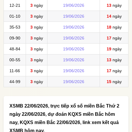
12-21
3
ngày
19/06/2026
13
ngày
01-10
3
ngày
19/06/2026
14
ngày
35-53
3
ngày
19/06/2026
18
ngày
09-90
3
ngày
19/06/2026
17
ngày
48-84
3
ngày
19/06/2026
19
ngày
00-55
3
ngày
19/06/2026
13
ngày
11-66
3
ngày
19/06/2026
17
ngày
44-99
3
ngày
19/06/2026
15
ngày
XSMB 22/06/2026, trực tiếp xổ số miền Bắc Thứ 2
ngày 22/06/2026, dự đoán KQXS miền Bắc hôm
nay, KQXS miền Bắc 22/06/2026, link xem kết quả
XSMB hôm nay.