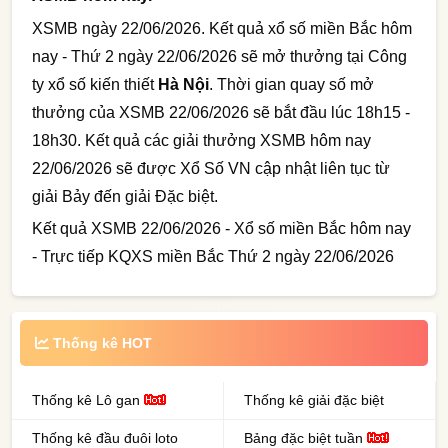
XSMB ngày 22/06/2026. Kết quả xổ số miền Bắc hôm
nay - Thứ 2 ngày 22/06/2026 sẽ mở thưởng tại Công
ty xổ số kiến thiết
Hà Nội
. Thời gian quay số mở
thưởng của XSMB 22/06/2026 sẽ bắt đầu lúc 18h15 -
18h30. Kết quả các giải thưởng XSMB hôm nay
22/06/2026 sẽ được Xổ Số VN cập nhật liên tục từ
giải Bảy đến giải Đặc biệt.
Kết quả XSMB 22/06/2026 - Xổ số miền Bắc hôm nay
- Trực tiếp KQXS miền Bắc Thứ 2 ngày 22/06/2026
Thống kê HOT
Thống kê Lô gan
Thống kê giải đặc biệt
Thống kê đầu đuôi loto
Bảng đặc biệt tuần