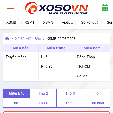
XSMB
XSMT
XSMN
Vietlott
Sổ kết quả
Soi
Home
Xổ Số Miền Bắc
XSMB 22/06/2026
XSMB
Miền bắc
Miền trung
Miền nam
XSMT
Truyền thống
Huế
Đồng Tháp
Phú Yên
TP.HCM
XSMN
Cà Mau
Vietlott
Miền bắc
Thứ 2
Thứ 3
Thứ 4
Sổ Kết Quả
Thứ 5
Thứ 6
Thứ 7
Chủ nhật
TK Cầu