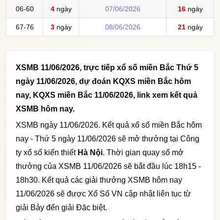
06-60
4
ngày
07/06/2026
16
ngày
67-76
3
ngày
08/06/2026
21
ngày
XSMB 11/06/2026, trực tiếp xổ số miền Bắc Thứ 5
ngày 11/06/2026, dự đoán KQXS miền Bắc hôm
nay, KQXS miền Bắc 11/06/2026, link xem kết quả
XSMB hôm nay.
XSMB ngày 11/06/2026. Kết quả xổ số miền Bắc hôm
nay - Thứ 5 ngày 11/06/2026 sẽ mở thưởng tại Công
ty xổ số kiến thiết
Hà Nội
. Thời gian quay số mở
thưởng của XSMB 11/06/2026 sẽ bắt đầu lúc 18h15 -
18h30. Kết quả các giải thưởng XSMB hôm nay
11/06/2026 sẽ được Xổ Số VN cập nhật liên tục từ
giải Bảy đến giải Đặc biệt.