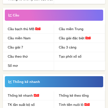
Cầu
Cầu bạch thủ MB
Cầu miền Trung
Cầu miền Nam
Cầu giải đặc biệt
Cầu giải 7
Cầu 3 càng
Cầu theo thứ
Tạo phôi xổ số
Sổ mơ
Thống kê nhanh
Thống kê nhanh
Thống kê theo tổng
TK tần suất bộ số
Tính tiền nuôi lô