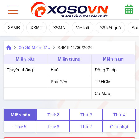
XSMB
XSMT
XSMN
Vietlott
Sổ kết quả
Soi
Home
Xổ Số Miền Bắc
XSMB 11/06/2026
XSMB
Miền bắc
Miền trung
Miền nam
XSMT
Truyền thống
Huế
Đồng Tháp
Phú Yên
TP.HCM
XSMN
Cà Mau
Vietlott
Miền bắc
Thứ 2
Thứ 3
Thứ 4
Sổ Kết Quả
Thứ 5
Thứ 6
Thứ 7
Chủ nhật
TK Cầu