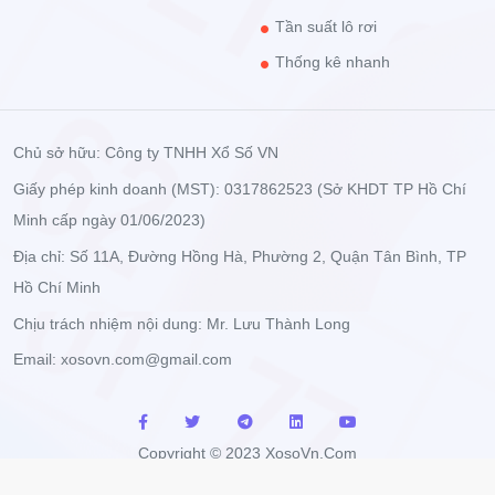
Tần suất lô rơi
Thống kê nhanh
Chủ sở hữu: Công ty TNHH Xổ Số VN
Giấy phép kinh doanh (MST): 0317862523 (Sở KHDT TP Hồ Chí
Minh cấp ngày 01/06/2023)
Địa chỉ: Số 11A, Đường Hồng Hà, Phường 2, Quận Tân Bình, TP
Hồ Chí Minh
Chịu trách nhiệm nội dung: Mr. Lưu Thành Long
Email:
xosovn.com@gmail.com
Copyright © 2023 XosoVn.Com