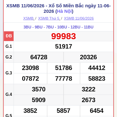
XSMB 11/06/2026 - Xổ Số Miền Bắc ngày 11-06-
Thống Kê
2026 (
Hà Nội
)
XSMB
XSMB Thứ 5
XSMB 11/06/2026
Công cụ
3BU - 9BU - 7BU - 10BU - 12BU - 11BU
99983
ĐB
Quay Thử
51917
G.1
Sổ
64728
20326
G.2
Mơ
23098
51786
44412
Tin
G.3
07872
77778
58823
Tức
3570
3222
G.4
5909
2673
3852
5857
6454
G.5