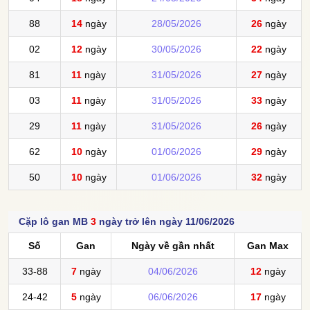
88
14
ngày
28/05/2026
26
ngày
02
12
ngày
30/05/2026
22
ngày
81
11
ngày
31/05/2026
27
ngày
03
11
ngày
31/05/2026
33
ngày
29
11
ngày
31/05/2026
26
ngày
62
10
ngày
01/06/2026
29
ngày
50
10
ngày
01/06/2026
32
ngày
Cặp lô gan MB
3
ngày trở lên ngày 11/06/2026
Số
Gan
Ngày về gần nhất
Gan Max
33-88
7
ngày
04/06/2026
12
ngày
24-42
5
ngày
06/06/2026
17
ngày