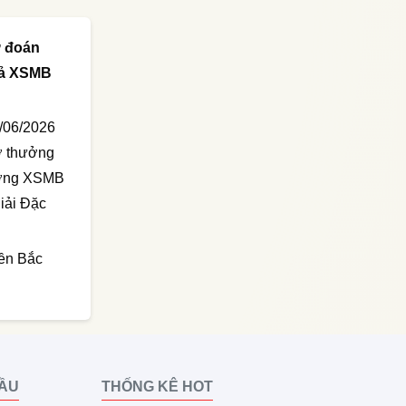
ự đoán
uả XSMB
/06/2026
ở thưởng
hưởng XSMB
iải Đặc
iền Bắc
CẦU
THỐNG KÊ HOT