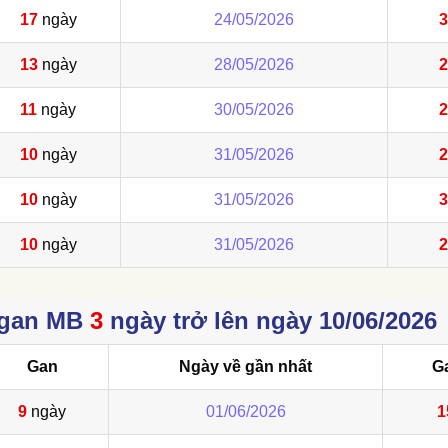
17
ngày
24/05/2026
3
13
ngày
28/05/2026
2
11
ngày
30/05/2026
2
10
ngày
31/05/2026
2
10
ngày
31/05/2026
3
10
ngày
31/05/2026
2
 gan MB
3
ngày trở lên ngày 10/06/2026
Gan
Ngày về gần nhất
G
9
ngày
01/06/2026
1