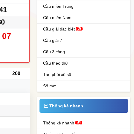
Cầu miền Trung
41
Cầu miền Nam
30
Cầu giải đặc biệt
07
Cầu giải 7
Cầu 3 càng
Cầu theo thứ
200
Tạo phôi xổ số
Sổ mơ
Thống kê nhanh
Thống kê nhanh