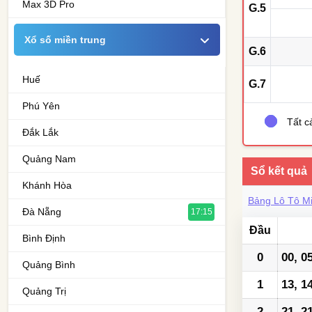
Max 3D Pro
G.5
Xổ số miền trung
G.6
Huế
G.7
Phú Yên
Tất c
Đắk Lắk
Quảng Nam
Sổ kết quả
Khánh Hòa
Bảng Lô Tô M
Đà Nẵng
17:15
Đầu
Bình Định
0
00, 0
Quảng Bình
1
13, 1
Quảng Trị
2
21, 2