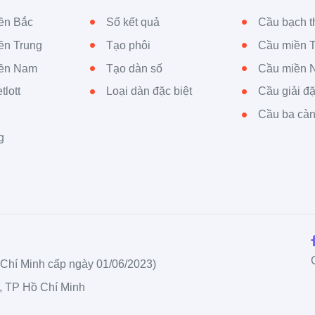
ền Bắc
Sổ kết quả
Cầu bạch t
ền Trung
Tạo phôi
Cầu miền 
iền Nam
Tạo dàn số
Cầu miền 
tlott
Loại dàn đặc biệt
Cầu giải đặ
Cầu ba cà
g
Chí Minh cấp ngày 01/06/2023)
, TP Hồ Chí Minh