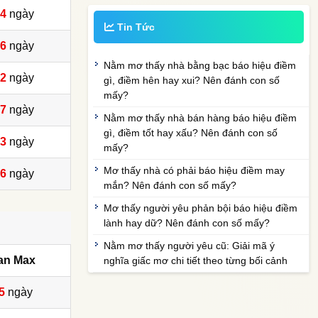
4
ngày
Tin Tức
6
ngày
Nằm mơ thấy nhà bằng bạc báo hiệu điềm
2
ngày
gì, điềm hên hay xui? Nên đánh con số
mấy?
7
ngày
Nằm mơ thấy nhà bán hàng báo hiệu điềm
gì, điềm tốt hay xấu? Nên đánh con số
3
ngày
mấy?
Mơ thấy nhà có phải báo hiệu điềm may
6
ngày
mắn? Nên đánh con số mấy?
Mơ thấy người yêu phản bội báo hiệu điềm
lành hay dữ? Nên đánh con số mấy?
Nằm mơ thấy người yêu cũ: Giải mã ý
an Max
nghĩa giấc mơ chi tiết theo từng bối cảnh
5
ngày