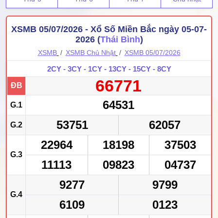
Thống Kê
XSMB 05/07/2026 - Xổ Số Miền Bắc ngày 05-07-
2026 (
Thái Bình
)
Công cụ
XSMB
XSMB Chủ Nhật
XSMB 05/07/2026
2CY - 3CY - 1CY - 13CY - 15CY - 8CY
Quay Thử
66771
ĐB
Sổ
64531
G.1
Mơ
53751
62057
G.2
Tin
22964
18198
37503
Tức
G.3
11113
09823
04737
9277
9799
G.4
6109
0123