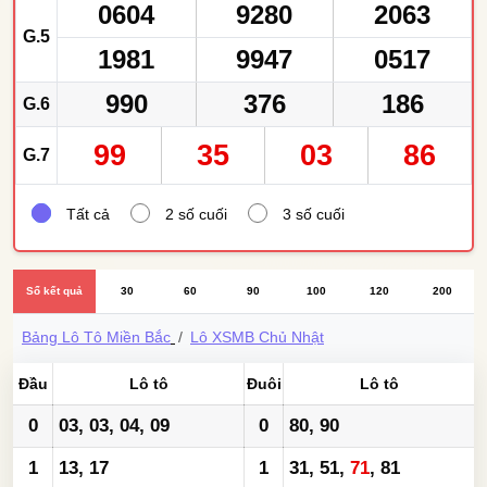
0604
9280
2063
G.5
1981
9947
0517
990
376
186
G.6
99
35
03
86
G.7
Tất cả
2 số cuối
3 số cuối
Sổ kết quả
30
60
90
100
120
200
Bảng Lô Tô Miền Bắc
Lô XSMB Chủ Nhật
Đầu
Lô tô
Đuôi
Lô tô
0
03, 03, 04, 09
0
80, 90
1
13, 17
1
31, 51,
71
, 81