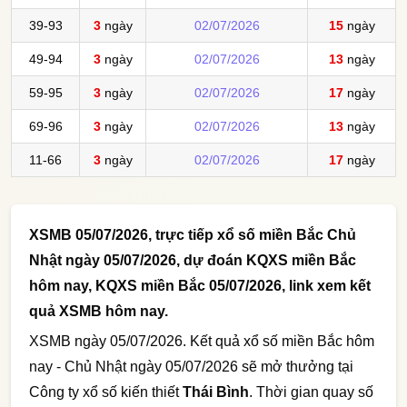
39-93
3
ngày
02/07/2026
15
ngày
49-94
3
ngày
02/07/2026
13
ngày
59-95
3
ngày
02/07/2026
17
ngày
69-96
3
ngày
02/07/2026
13
ngày
11-66
3
ngày
02/07/2026
17
ngày
XSMB 05/07/2026, trực tiếp xổ số miền Bắc Chủ
Nhật ngày 05/07/2026, dự đoán KQXS miền Bắc
hôm nay, KQXS miền Bắc 05/07/2026, link xem kết
quả XSMB hôm nay.
XSMB ngày 05/07/2026. Kết quả xổ số miền Bắc hôm
nay - Chủ Nhật ngày 05/07/2026 sẽ mở thưởng tại
Công ty xổ số kiến thiết
Thái Bình
. Thời gian quay số