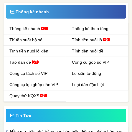
Thống kê nhanh
Thống kê nhanh
Thống kê theo tổng
TK tần suất bộ số
Tính tiền nuôi lô
Tính tiền nuôi lô xiên
Tính tiền nuôi đề
Tạo dàn đề
Công cụ gộp số VIP
Công cụ tách số VIP
Lô xiên tự động
Công cụ lọc ghép dàn VIP
Loại dàn đặc biệt
Quay thử KQXS
Tin Tức
Nằm mơ thấy nhà bằng bạc báo hiệu điềm gì, điềm hên hay