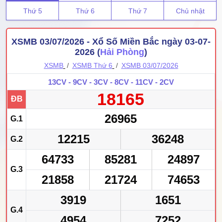
Thứ 5
Thứ 6
Thứ 7
Chủ nhật
Thống Kê
XSMB 03/07/2026 - Xổ Số Miền Bắc ngày 03-07-
Công cụ
2026 (
Hải Phòng
)
XSMB
XSMB Thứ 6
XSMB 03/07/2026
Quay Thử
13CV - 9CV - 3CV - 8CV - 11CV - 2CV
18165
Sổ
ĐB
Mơ
26965
G.1
12215
36248
Tin
G.2
Tức
64733
85281
24897
G.3
21858
21724
74653
3919
1651
G.4
4954
7252