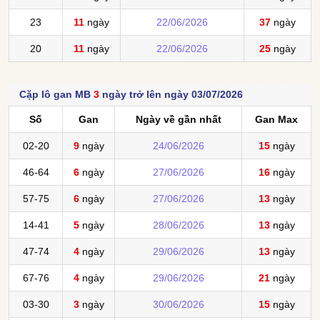
23
11
ngày
22/06/2026
37
ngày
20
11
ngày
22/06/2026
25
ngày
Cặp lô gan MB
3
ngày trở lên ngày 03/07/2026
Số
Gan
Ngày về gần nhất
Gan Max
02-20
9
ngày
24/06/2026
15
ngày
46-64
6
ngày
27/06/2026
16
ngày
57-75
6
ngày
27/06/2026
13
ngày
14-41
5
ngày
28/06/2026
13
ngày
47-74
4
ngày
29/06/2026
13
ngày
67-76
4
ngày
29/06/2026
21
ngày
03-30
3
ngày
30/06/2026
15
ngày