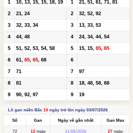
1
10, 13, 15, 15, 18, 19
1
21, 51, 61, 71, 81
2
21, 24
2
32, 52, 92
3
32, 33, 34
3
13, 33, 53
4
44, 48
4
24, 34, 44, 54
5
51, 52, 53, 54, 58
5
15, 15,
65
,
65
6
61,
65
,
65
, 68
6
7
71
7
97
8
81
8
18, 48, 58, 68
9
90, 92, 97
9
19
Lô gan miền Bắc
10
ngày trở lên ngày 03/07/2026
Số
Gan
Ngày về gần nhất
Gan Max
72
12
ngày
21/06/2026
27
ngày