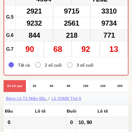
2921
9715
3310
G.5
9232
2561
9734
844
218
771
G.6
90
68
92
13
G.7
Tất cả
2 số cuối
3 số cuối
Sổ kết quả
30
60
90
100
120
200
Bảng Lô Tô Miền Bắc
Lô XSMB Thứ 6
Đầu
Lô tô
Đuôi
Lô tô
0
0
10, 90