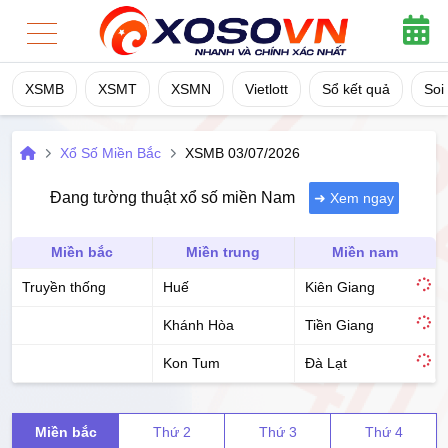
XSMB
XSMT
XSMN
Vietlott
Sổ kết quả
Soi
Home
Xổ Số Miền Bắc
XSMB 03/07/2026
XSMB
Đang tường thuật xổ số miền Nam
➜ Xem ngay
XSMT
Miền bắc
Miền trung
Miền nam
XSMN
Truyền thống
Huế
Kiên Giang
Vietlott
Khánh Hòa
Tiền Giang
Kon Tum
Đà Lạt
Sổ Kết Quả
TK Cầu
Miền bắc
Thứ 2
Thứ 3
Thứ 4