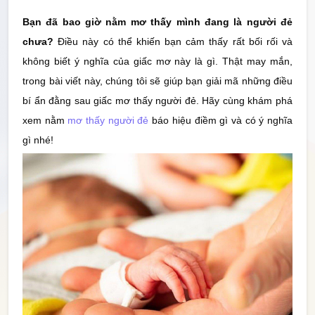
Bạn đã bao giờ nằm mơ thấy mình đang là người đẻ
Thống Kê
chưa?
Điều này có thể khiến bạn cảm thấy rất bối rối và
không biết ý nghĩa của giấc mơ này là gì. Thật may mắn,
Công cụ
trong bài viết này, chúng tôi sẽ giúp bạn giải mã những điều
Quay Thử
bí ẩn đằng sau giấc mơ thấy người đẻ. Hãy cùng khám phá
xem nằm
mơ thấy người đẻ
báo hiệu điềm gì và có ý nghĩa
Sổ
gì nhé!
Mơ
Tin
Tức