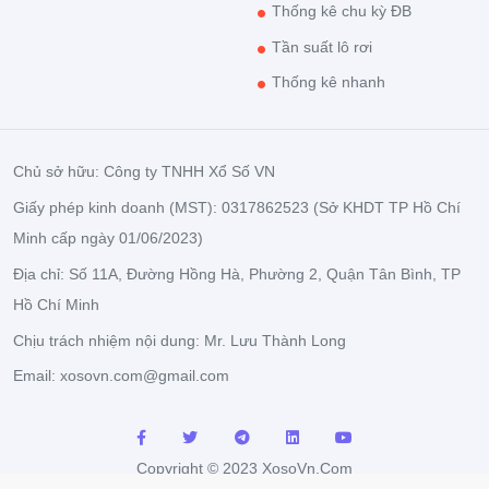
Thống kê chu kỳ ĐB
Tần suất lô rơi
Thống kê nhanh
Chủ sở hữu: Công ty TNHH Xổ Số VN
Giấy phép kinh doanh (MST): 0317862523 (Sở KHDT TP Hồ Chí
Minh cấp ngày 01/06/2023)
Địa chỉ: Số 11A, Đường Hồng Hà, Phường 2, Quận Tân Bình, TP
Hồ Chí Minh
Chịu trách nhiệm nội dung: Mr. Lưu Thành Long
Email:
xosovn.com@gmail.com
Copyright © 2023 XosoVn.Com