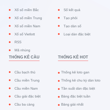
Xổ số miền Bắc
Sổ kết quả
Xổ số miền Trung
Tạo phôi
Xổ số miền Nam
Tạo dàn số
Xổ số Vietlott
Loại dàn đặc biệt
RSS
Mã nhúng
THỐNG KÊ CẦU
THỐNG KÊ HOT
Cầu bạch thủ
Thống kê loto gan
Cầu miền Trung
Thống kê chu kỳ dàn loto
Cầu miền Nam
Tần suất dàn đặc biệt
Cầu giải đặc biệt
Bảng đặc biệt tuần
Cầu ba càng
Bảng giải nhất