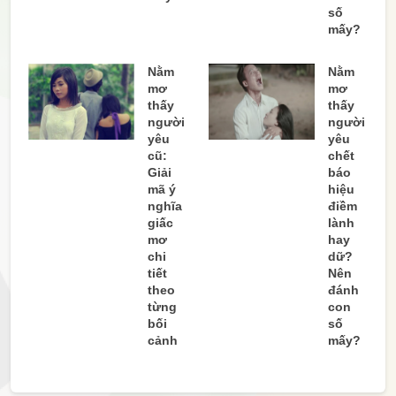
số
mấy?
Nằm
Nằm
mơ
mơ
thấy
thấy
người
người
yêu
yêu
cũ:
chết
Giải
báo
mã ý
hiệu
nghĩa
điềm
giấc
lành
mơ
hay
chi
dữ?
tiết
Nên
theo
đánh
từng
con
bối
số
cảnh
mấy?