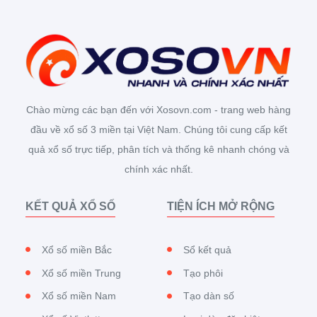
Chào mừng các bạn đến với Xosovn.com - trang web hàng
đầu về xổ số 3 miền tại Việt Nam. Chúng tôi cung cấp kết
quả xổ số trực tiếp, phân tích và thống kê nhanh chóng và
chính xác nhất.
KẾT QUẢ XỔ SỐ
TIỆN ÍCH MỞ RỘNG
Xổ số miền Bắc
Sổ kết quả
Xổ số miền Trung
Tạo phôi
Xổ số miền Nam
Tạo dàn số