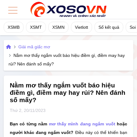
XSMB
XSMT
XSMN
Vietlott
Sổ kết quả
Soi
Home
Giải mã giấc mơ
XSMB
Nằm mơ thấy ngắm vuốt báo hiệu điềm gì, điềm may hay
rủi? Nên đánh số mấy?
XSMT
XSMN
Nằm mơ thấy ngắm vuốt báo hiệu
điềm gì, điềm may hay rủi? Nên đánh
số mấy?
Vietlott
Thứ 2, 20/11/2023
Sổ Kết Quả
Bạn có từng nằm
mơ thấy mình đang ngắm vuốt
hoặc
TK Cầu
người khác đang ngắm vuốt?
Điều này có thể khiến bạn