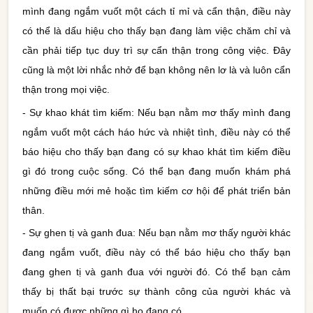
mình đang ngắm vuốt một cách tỉ mỉ và cẩn thận, điều này
có thể là dấu hiệu cho thấy bạn đang làm việc chăm chỉ và
cần phải tiếp tục duy trì sự cẩn thận trong công việc. Đây
cũng là một lời nhắc nhở để bạn không nên lơ là và luôn cẩn
thận trong mọi việc.
- Sự khao khát tìm kiếm: Nếu bạn nằm mơ thấy mình đang
ngắm vuốt một cách háo hức và nhiệt tình, điều này có thể
báo hiệu cho thấy bạn đang có sự khao khát tìm kiếm điều
gì đó trong cuộc sống. Có thể bạn đang muốn khám phá
những điều mới mẻ hoặc tìm kiếm cơ hội để phát triển bản
thân.
- Sự ghen tị và ganh đua: Nếu bạn nằm mơ thấy người khác
đang ngắm vuốt, điều này có thể báo hiệu cho thấy bạn
đang ghen tị và ganh đua với người đó. Có thể bạn cảm
thấy bị thất bại trước sự thành công của người khác và
muốn có được những gì họ đang có.