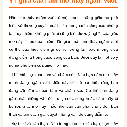
Ý nghĩa của nằm mơ thấy ngắm vuốt
Nằm mơ thấy ngắm vuốt là một trong những giấc mơ phổ
biến và thường xuyên xuất hiện trong cuộc sống của chúng
ta. Tuy nhiên, không phải ai cũng biết được ý nghĩa của giấc
mơ này. Theo quan niệm dân gian, nằm mơ thấy ngắm vuốt
có thể báo hiệu điềm gì đó về tương lai hoặc những điều
đang diễn ra trong cuộc sống của bạn. Dưới đây là một số ý
nghĩa phổ biến của giấc mơ này:
- Thể hiện sự quan tâm và chăm sóc: Nếu bạn nằm mơ thấy
mình đang ngắm vuốt, điều này có thể báo hiệu rằng bạn
đang cần được quan tâm và chăm sóc. Có thể bạn đang
gặp phải những vấn đề trong cuộc sống hoặc cảm thấy bị
bỏ rơi. Giấc mơ này nhắc nhở bạn cần phải chú ý đến bản
thân và tìm cách giải quyết những vấn đề đang diễn ra.
- Sự tỉ mỉ và cẩn thận: Nếu trong giấc mơ của bạn, bạn thấy