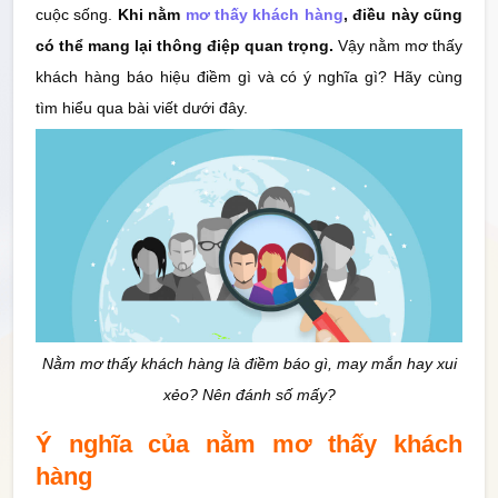
cuộc sống.
Khi nằm
mơ thấy khách hàng
, điều này cũng
Thống Kê
có thể mang lại thông điệp quan trọng.
Vậy nằm mơ thấy
khách hàng báo hiệu điềm gì và có ý nghĩa gì? Hãy cùng
Công cụ
tìm hiểu qua bài viết dưới đây.
Quay Thử
Sổ
Mơ
Tin
Tức
Nằm mơ thấy khách hàng là điềm báo gì, may mắn hay xui
xẻo? Nên đánh số mấy?
Ý nghĩa của nằm mơ thấy khách
hàng