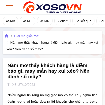
XSMB
XSMT
XSMN
Vietlott
Sổ kết quả
Soi
Home
Giải mã giấc mơ
XSMB
Nằm mơ thấy khách hàng là điềm báo gì, may mắn hay xui
xẻo? Nên đánh số mấy?
XSMT
XSMN
Nằm mơ thấy khách hàng là điềm
báo gì, may mắn hay xui xẻo? Nên
đánh số mấy?
Vietlott
Thứ 6, 27/10/2023
Sổ Kết Quả
Nhiều người tin rằng những giấc mơ có thể có ý nghĩa tiên
TK Cầu
đoán tương lai hoặc đưa ra lời khuyên cho chúng ta trong