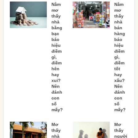
Nằm
Nằm
mơ
mơ
thấy
thấy
nhà
nhà
bằng
bán
bạc
hàng
báo
báo
hiệu
hiệu
điềm
điềm
gì,
gì,
điềm
điềm
hên
tốt
hay
hay
xui?
xấu?
Nên
Nên
đánh
đánh
con
con
số
số
mấy?
mấy?
Mơ
Mơ
thấy
thấy
nhà
người