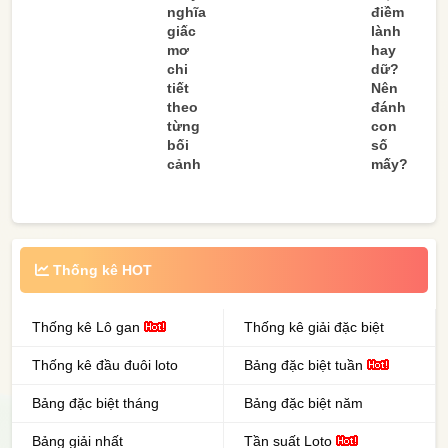
nghĩa
điềm
giấc
lành
mơ
hay
chi
dữ?
tiết
Nên
theo
đánh
từng
con
bối
số
cảnh
mấy?
Thống kê HOT
Thống kê Lô gan
Thống kê giải đặc biệt
Thống kê đầu đuôi loto
Bảng đặc biệt tuần
Bảng đặc biệt tháng
Bảng đặc biệt năm
Bảng giải nhất
Tần suất Loto