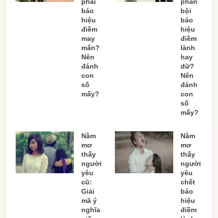
phải
phản
báo
bội
hiệu
báo
điềm
hiệu
may
điềm
mắn?
lành
Nên
hay
đánh
dữ?
con
Nên
số
đánh
mấy?
con
số
mấy?
Nằm
Nằm
mơ
mơ
thấy
thấy
người
người
yêu
yêu
cũ:
chết
Giải
báo
mã ý
hiệu
nghĩa
điềm