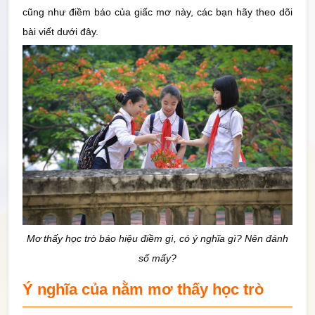
cũng như điềm báo của giấc mơ này, các bạn hãy theo dõi
Thống Kê
bài viết dưới đây.
Công cụ
Quay Thử
Sổ
Mơ
Tin
Tức
Mơ thấy học trò báo hiệu điềm gì, có ý nghĩa gì? Nên đánh
số mấy?
Ý nghĩa của nằm mơ thấy học trò