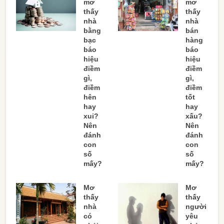
mơ
mơ
thấy
thấy
nhà
nhà
bằng
bán
bạc
hàng
báo
báo
hiệu
hiệu
điềm
điềm
gì,
gì,
điềm
điềm
hên
tốt
hay
hay
xui?
xấu?
Nên
Nên
đánh
đánh
con
con
số
số
mấy?
mấy?
Mơ
Mơ
thấy
thấy
nhà
người
có
yêu