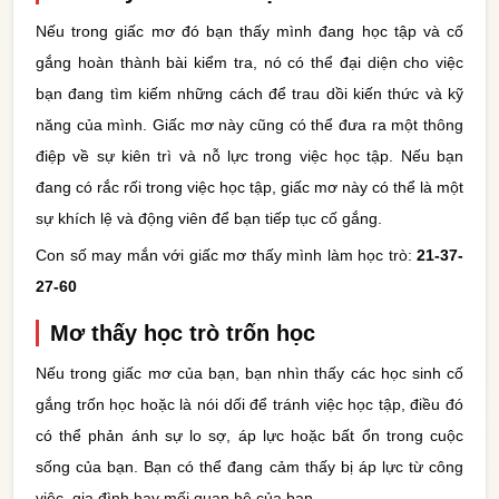
Nếu trong giấc mơ đó bạn thấy mình đang học tập và cố
gắng hoàn thành bài kiểm tra, nó có thể đại diện cho việc
bạn đang tìm kiếm những cách để trau dồi kiến thức và kỹ
năng của mình. Giấc mơ này cũng có thể đưa ra một thông
điệp về sự kiên trì và nỗ lực trong việc học tập. Nếu bạn
đang có rắc rối trong việc học tập, giấc mơ này có thể là một
sự khích lệ và động viên để bạn tiếp tục cố gắng.
Con số may mắn với giấc mơ thấy mình làm học trò:
21-37-
27-60
Mơ thấy học trò trốn học
Nếu trong giấc mơ của bạn, bạn nhìn thấy các học sinh cố
gắng trốn học hoặc là nói dối để tránh việc học tập, điều đó
có thể phản ánh sự lo sợ, áp lực hoặc bất ổn trong cuộc
sống của bạn. Bạn có thể đang cảm thấy bị áp lực từ công
việc, gia đình hay mối quan hệ của bạn.