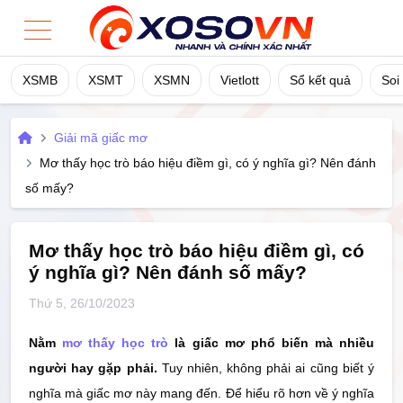
XSMB
XSMT
XSMN
Vietlott
Sổ kết quả
Soi
Home
Giải mã giấc mơ
XSMB
Mơ thấy học trò báo hiệu điềm gì, có ý nghĩa gì? Nên đánh
số mấy?
XSMT
XSMN
Mơ thấy học trò báo hiệu điềm gì, có
ý nghĩa gì? Nên đánh số mấy?
Vietlott
Thứ 5, 26/10/2023
Sổ Kết Quả
Nằm
mơ thấy học trò
là giấc mơ phổ biến mà nhiều
người hay gặp phải.
Tuy nhiên, không phải ai cũng biết ý
TK Cầu
nghĩa mà giấc mơ này mang đến. Để hiểu rõ hơn về ý nghĩa