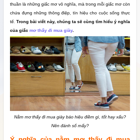
thuần là những giấc mơ vô nghĩa, mà trong mỗi giấc mơ còn
Thống Kê
chứa đựng những thông điệp, tín hiệu cho cuộc sống thực
tế.
Trong bài viết này, chúng ta sẽ cùng tìm hiểu ý nghĩa
Công cụ
của giấc
mơ thấy đi mua giày
.
Quay Thử
Sổ
Mơ
Tin
Tức
Nằm mơ thấy đi mua giày báo hiệu điềm gì, tốt hay xấu?
Nên đánh số mấy?
Ý nghĩa của nằm mơ thấy đi mua