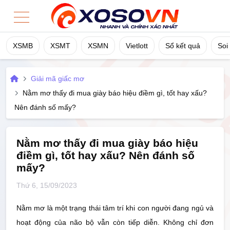
XSMB
XSMT
XSMN
Vietlott
Sổ kết quả
Soi
Home
Giải mã giấc mơ
XSMB
Nằm mơ thấy đi mua giày báo hiệu điềm gì, tốt hay xấu?
Nên đánh số mấy?
XSMT
XSMN
Nằm mơ thấy đi mua giày báo hiệu
điềm gì, tốt hay xấu? Nên đánh số
mấy?
Vietlott
Thứ 6, 15/09/2023
Sổ Kết Quả
Nằm mơ là một trạng thái tâm trí khi con người đang ngủ và
TK Cầu
hoạt động của não bộ vẫn còn tiếp diễn. Không chỉ đơn