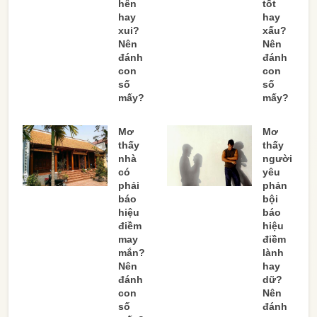
hên
tốt
hay
hay
xui?
xấu?
Nên
Nên
đánh
đánh
con
con
số
số
mấy?
mấy?
Mơ
Mơ
thấy
thấy
nhà
người
có
yêu
phải
phản
báo
bội
hiệu
báo
điềm
hiệu
may
điềm
mắn?
lành
Nên
hay
đánh
dữ?
con
Nên
số
đánh