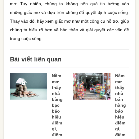
mơ. Tuy nhiên, chúng ta không nên quá tin tưởng vào
những giấc mơ và dựa trên chúng để quyết định cuộc sống.
Thay vào đó, hãy xem giấc mơ như một công cụ hỗ trợ, giúp
chúng ta hiểu rõ hơn về bản thân và giải quyết các vấn đề
trong cuộc sống.
Bài viết liên quan
Nằm
Nằm
mơ
mơ
thấy
thấy
nhà
nhà
bằng
bán
bạc
hàng
báo
báo
hiệu
hiệu
điềm
điềm
gì,
gì,
điềm
điềm