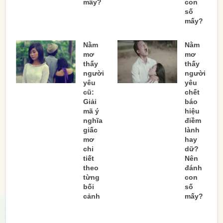
mấy?
con
số
mấy?
Nằm
Nằm
mơ
mơ
thấy
thấy
người
người
yêu
yêu
cũ:
chết
Giải
báo
mã ý
hiệu
nghĩa
điềm
giấc
lành
mơ
hay
chi
dữ?
tiết
Nên
theo
đánh
từng
con
bối
số
cảnh
mấy?