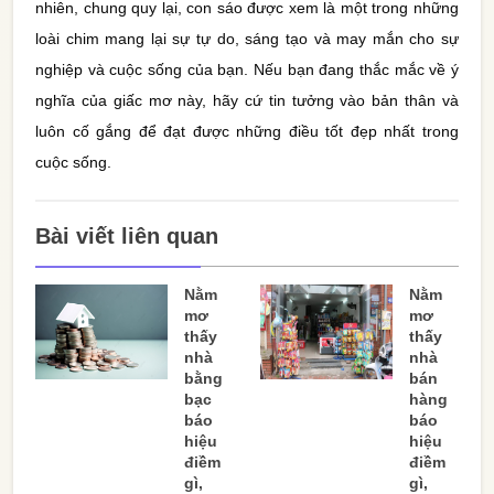
nhiên, chung quy lại, con sáo được xem là một trong những
loài chim mang lại sự tự do, sáng tạo và may mắn cho sự
nghiệp và cuộc sống của bạn. Nếu bạn đang thắc mắc về ý
nghĩa của giấc mơ này, hãy cứ tin tưởng vào bản thân và
luôn cố gắng để đạt được những điều tốt đẹp nhất trong
cuộc sống.
Bài viết liên quan
Nằm
Nằm
mơ
mơ
thấy
thấy
nhà
nhà
bằng
bán
bạc
hàng
báo
báo
hiệu
hiệu
điềm
điềm
gì,
gì,