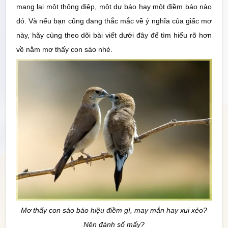
mang lại một thông điệp, một dự báo hay một điềm báo nào
Thống Kê
đó. Và nếu bạn cũng đang thắc mắc về ý nghĩa của giấc mơ
này, hãy cùng theo dõi bài viết dưới đây để tìm hiểu rõ hơn
Công cụ
về nằm mơ thấy con sáo nhé.
Quay Thử
Sổ
Mơ
Tin
Tức
Mơ thấy con sáo báo hiệu điềm gì, may mắn hay xui xẻo?
Nên đánh số mấy?