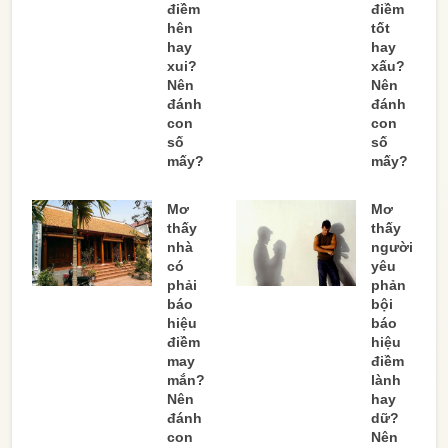
điềm
điềm
hên
tốt
hay
hay
xui?
xấu?
Nên
Nên
đánh
đánh
con
con
số
số
mấy?
mấy?
Mơ
Mơ
thấy
thấy
nhà
người
có
yêu
phải
phản
báo
bội
hiệu
báo
điềm
hiệu
may
điềm
mắn?
lành
Nên
hay
đánh
dữ?
con
Nên