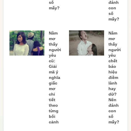
số
đánh
mấy?
con
số
mấy?
Nằm
Nằm
mơ
mơ
thấy
thấy
người
người
yêu
yêu
cũ:
chết
Giải
báo
mã ý
hiệu
nghĩa
điềm
giấc
lành
mơ
hay
chi
dữ?
tiết
Nên
theo
đánh
từng
con
bối
số
cảnh
mấy?