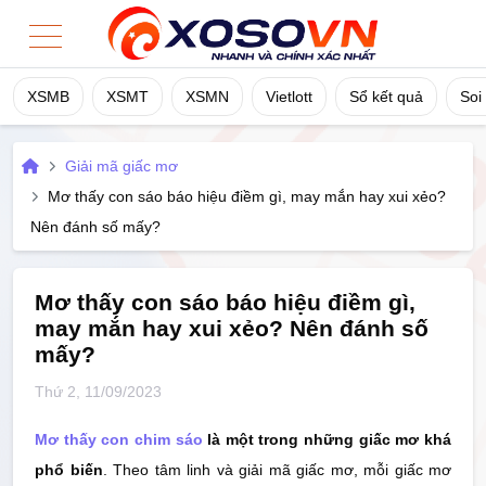
XSMB
XSMT
XSMN
Vietlott
Sổ kết quả
Soi
Home
Giải mã giấc mơ
XSMB
Mơ thấy con sáo báo hiệu điềm gì, may mắn hay xui xẻo?
Nên đánh số mấy?
XSMT
XSMN
Mơ thấy con sáo báo hiệu điềm gì,
may mắn hay xui xẻo? Nên đánh số
mấy?
Vietlott
Thứ 2, 11/09/2023
Sổ Kết Quả
Mơ thấy con chim sáo
là một trong những giấc mơ khá
TK Cầu
phổ biến
. Theo tâm linh và giải mã giấc mơ, mỗi giấc mơ