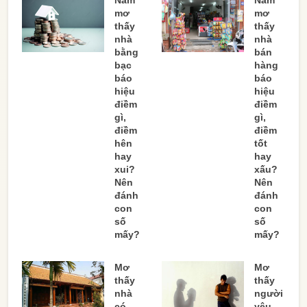
mơ
mơ
thấy
thấy
nhà
nhà
bằng
bán
bạc
hàng
báo
báo
hiệu
hiệu
điềm
điềm
gì,
gì,
điềm
điềm
hên
tốt
hay
hay
xui?
xấu?
Nên
Nên
đánh
đánh
con
con
số
số
mấy?
mấy?
Mơ
Mơ
thấy
thấy
nhà
người
có
yêu