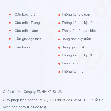
Cầu bạch thủ
Thống kê loto gan
Cầu miền Trung
Thống kê chu kỳ dàn loto
Cầu miền Nam
Tần suất dàn đặc biệt
Cầu giải đặc biệt
Bảng đặc biệt tuần
Cầu ba càng
Bảng giải nhất
Thống kê chu kỳ ĐB
Tần suất lô rơi
Thống kê nhanh
Chủ sở hữu: Công ty TNHH Xổ Số VN
Giấy phép kinh doanh (MST): 0317862523 (Sở KHDT TP Hồ Chí
Minh cấp ngày 01/06/2023)