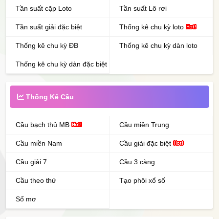
Tần suất cặp Loto
Tần suất Lô rơi
Tần suất giải đặc biệt
Thống kê chu kỳ loto
Thống kê chu kỳ ĐB
Thống kê chu kỳ dàn loto
Thống kê chu kỳ dàn đặc biệt
Thống Kê Cầu
Cầu bạch thủ MB
Cầu miền Trung
Cầu miền Nam
Cầu giải đặc biệt
Cầu giải 7
Cầu 3 càng
Cầu theo thứ
Tạo phôi xổ số
Sổ mơ