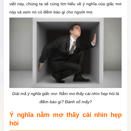
viết này, chúng ta sẽ cùng tìm hiểu về ý nghĩa của giấc mơ
Thống Kê
này và xem nó có điềm báo gì cho người mơ.
Công cụ
Quay Thử
Sổ
Mơ
Tin
Tức
Giải mã ý nghĩa giấc mơ: Nằm mơ thấy cái nhìn hẹp hòi là
điềm báo gì? Đánh số mấy?
Ý nghĩa nằm mơ thấy cái nhìn hẹp
hòi