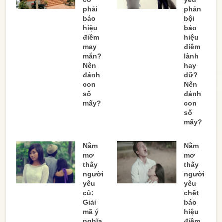
phải
phản
báo
bội
hiệu
báo
điềm
hiệu
may
điềm
mắn?
lành
Nên
hay
đánh
dữ?
con
Nên
số
đánh
mấy?
con
số
mấy?
Nằm
Nằm
mơ
mơ
thấy
thấy
người
người
yêu
yêu
cũ:
chết
Giải
báo
mã ý
hiệu
nghĩa
điềm