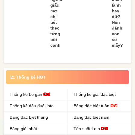
giấc
lành
mơ
hay
chi
dữ?
tiết
Nên
theo
đánh
từng
con
bối
số
cảnh
mấy?
Thống kê HOT
Thống kê Lô gan
Thống kê giải đặc biệt
Thống kê đầu đuôi loto
Bảng đặc biệt tuần
Bảng đặc biệt tháng
Bảng đặc biệt năm
Bảng giải nhất
Tần suất Loto