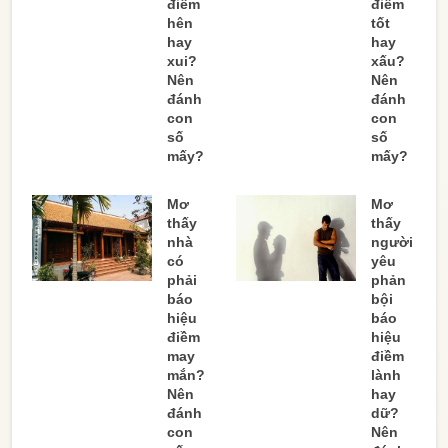
điềm
điềm
hên
tốt
hay
hay
xui?
xấu?
Nên
Nên
đánh
đánh
con
con
số
số
mấy?
mấy?
Mơ
Mơ
thấy
thấy
nhà
người
có
yêu
phải
phản
báo
bội
hiệu
báo
điềm
hiệu
may
điềm
mắn?
lành
Nên
hay
đánh
dữ?
con
Nên