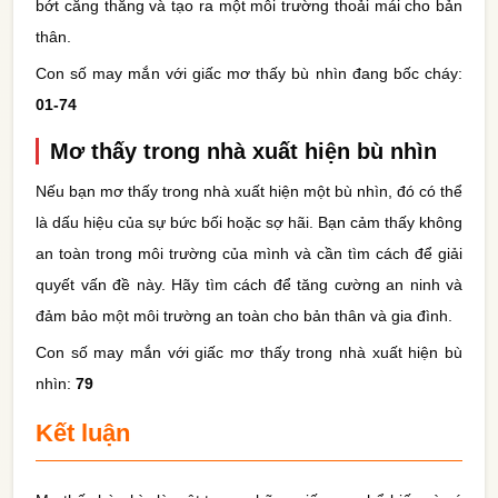
bớt căng thẳng và tạo ra một môi trường thoải mái cho bản
thân.
Con số may mắn với giấc mơ thấy bù nhìn đang bốc cháy:
01-74
Mơ thấy trong nhà xuất hiện bù nhìn
Nếu bạn mơ thấy trong nhà xuất hiện một bù nhìn, đó có thể
là dấu hiệu của sự bức bối hoặc sợ hãi. Bạn cảm thấy không
an toàn trong môi trường của mình và cần tìm cách để giải
quyết vấn đề này. Hãy tìm cách để tăng cường an ninh và
đảm bảo một môi trường an toàn cho bản thân và gia đình.
Con số may mắn với giấc mơ thấy trong nhà xuất hiện bù
nhìn:
79
Kết luận