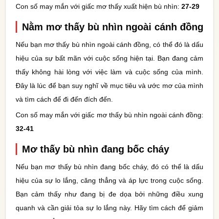
Con số may mắn với giấc mơ thấy xuất hiện bù nhìn:
27-29
Nằm mơ thấy bù nhìn ngoài cánh đồng
Nếu bạn mơ thấy bù nhìn ngoài cánh đồng, có thể đó là dấu
hiệu của sự bất mãn với cuộc sống hiện tại. Bạn đang cảm
thấy không hài lòng với việc làm và cuộc sống của mình.
Đây là lúc để bạn suy nghĩ về mục tiêu và ước mơ của mình
và tìm cách để đi đến đích đến.
Con số may mắn với giấc mơ thấy bù nhìn ngoài cánh đồng:
32-41
Mơ thấy bù nhìn đang bốc cháy
Nếu bạn mơ thấy bù nhìn đang bốc cháy, đó có thể là dấu
hiệu của sự lo lắng, căng thẳng và áp lực trong cuộc sống.
Bạn cảm thấy như đang bị đe dọa bởi những điều xung
quanh và cần giải tỏa sự lo lắng này. Hãy tìm cách để giảm