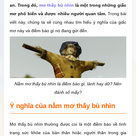
an. Trong đó,
mơ thấy bù nhìn
là một trong những giấc
Thống Kê
mơ phổ biến và được nhiều người quan tâm.
Trong bài
viết này, chúng ta sẽ cùng nhau tìm hiểu ý nghĩa của giấc
Công cụ
mơ này và điềm báo gì nó đang gửi đến.
Quay Thử
Sổ
Mơ
Tin
Nằm mơ thấy bù nhìn là điềm báo gì, lành hay dữ? Nên
Tức
đánh số mấy?
Ý nghĩa của nằm mơ thấy bù nhìn
Mơ thấy bù nhìn thường được coi là một điềm báo về tình
trạng sức khỏe của bản thân hoặc người thân trong gia