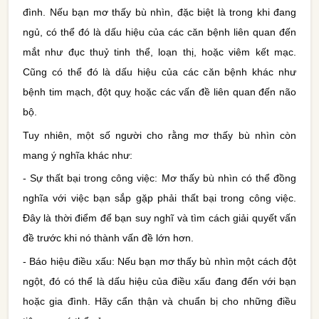
đình. Nếu bạn mơ thấy bù nhìn, đặc biệt là trong khi đang
ngủ, có thể đó là dấu hiệu của các căn bệnh liên quan đến
mắt như đục thuỷ tinh thể, loạn thị, hoặc viêm kết mạc.
Cũng có thể đó là dấu hiệu của các căn bệnh khác như
bệnh tim mạch, đột quỵ hoặc các vấn đề liên quan đến não
bộ.
Tuy nhiên, một số người cho rằng mơ thấy bù nhìn còn
mang ý nghĩa khác như:
- Sự thất bại trong công việc: Mơ thấy bù nhìn có thể đồng
nghĩa với việc bạn sắp gặp phải thất bại trong công việc.
Đây là thời điểm để bạn suy nghĩ và tìm cách giải quyết vấn
đề trước khi nó thành vấn đề lớn hơn.
- Báo hiệu điều xấu: Nếu bạn mơ thấy bù nhìn một cách đột
ngột, đó có thể là dấu hiệu của điều xấu đang đến với bạn
hoặc gia đình. Hãy cẩn thận và chuẩn bị cho những điều