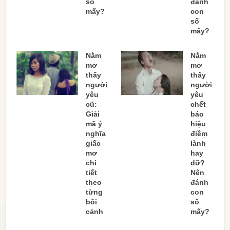
số
đánh
mấy?
con
số
mấy?
Nằm
Nằm
mơ
mơ
thấy
thấy
người
người
yêu
yêu
cũ:
chết
Giải
báo
mã ý
hiệu
nghĩa
điềm
giấc
lành
mơ
hay
chi
dữ?
tiết
Nên
theo
đánh
từng
con
bối
số
cảnh
mấy?