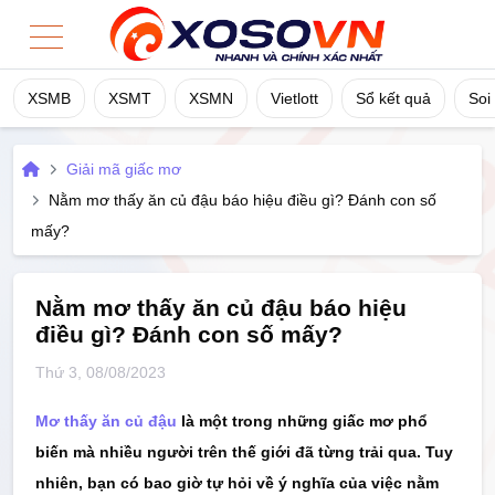
XSMB
XSMT
XSMN
Vietlott
Sổ kết quả
Soi
Home
Giải mã giấc mơ
XSMB
Nằm mơ thấy ăn củ đậu báo hiệu điều gì? Đánh con số
mấy?
XSMT
XSMN
Nằm mơ thấy ăn củ đậu báo hiệu
điều gì? Đánh con số mấy?
Vietlott
Thứ 3, 08/08/2023
Sổ Kết Quả
Mơ thấy ăn củ đậu
là một trong những giấc mơ phổ
biến mà nhiều người trên thế giới đã từng trải qua. Tuy
TK Cầu
nhiên, bạn có bao giờ tự hỏi về ý nghĩa của việc nằm