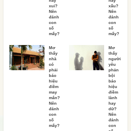
hay
hay
xui?
xấu?
Nên
Nên
đánh
đánh
con
con
số
số
mấy?
mấy?
Mơ
Mơ
thấy
thấy
nhà
người
có
yêu
phải
phản
báo
bội
hiệu
báo
điềm
hiệu
may
điềm
mắn?
lành
Nên
hay
đánh
dữ?
con
Nên
số
đánh
mấy?
con
số