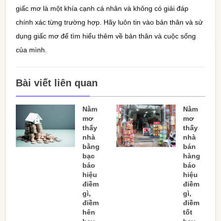
giấc mơ là một khía cạnh cá nhân và không có giải đáp
chính xác từng trường hợp. Hãy luôn tin vào bản thân và sử
dụng giấc mơ để tìm hiểu thêm về bản thân và cuộc sống
của mình.
Bài viết liên quan
Nằm
Nằm
mơ
mơ
thấy
thấy
nhà
nhà
bằng
bán
bạc
hàng
báo
báo
hiệu
hiệu
điềm
điềm
gì,
gì,
điềm
điềm
hên
tốt