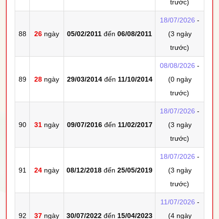
trước)
18/07/2026
-
88
26
ngày
05/02/2011
đến
06/08/2011
(3 ngày
trước)
08/08/2026
-
89
28
ngày
29/03/2014
đến
11/10/2014
(0 ngày
trước)
18/07/2026
-
90
31
ngày
09/07/2016
đến
11/02/2017
(3 ngày
trước)
18/07/2026
-
91
24
ngày
08/12/2018
đến
25/05/2019
(3 ngày
trước)
11/07/2026
-
92
37
ngày
30/07/2022
đến
15/04/2023
(4 ngày