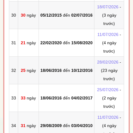
18/07/2026
-
30
30
ngày
05/12/2015
đến
02/07/2016
(3 ngày
trước)
11/07/2026
-
31
21
ngày
22/02/2020
đến
15/08/2020
(4 ngày
trước)
28/02/2026
-
32
25
ngày
18/06/2016
đến
10/12/2016
(23 ngày
trước)
25/07/2026
-
33
33
ngày
18/06/2016
đến
04/02/2017
(2 ngày
trước)
11/07/2026
-
34
31
ngày
29/08/2009
đến
03/04/2010
(4 ngày