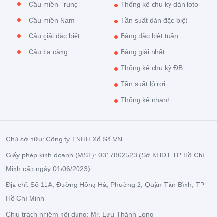
Cầu miền Trung
Thống kê chu kỳ dàn loto
Cầu miền Nam
Tần suất dàn đặc biệt
Cầu giải đặc biệt
Bảng đặc biệt tuần
Cầu ba càng
Bảng giải nhất
Thống kê chu kỳ ĐB
Tần suất lô rơi
Thống kê nhanh
Chủ sở hữu: Công ty TNHH Xổ Số VN
Giấy phép kinh doanh (MST): 0317862523 (Sở KHDT TP Hồ Chí
Minh cấp ngày 01/06/2023)
Địa chỉ: Số 11A, Đường Hồng Hà, Phường 2, Quận Tân Bình, TP
Hồ Chí Minh
Chịu trách nhiệm nội dung: Mr. Lưu Thành Long