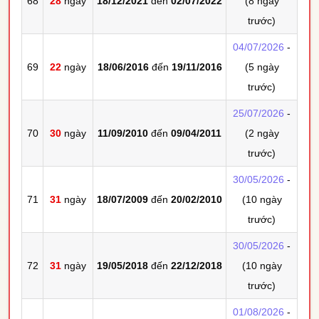
68
28
ngày
18/12/2021
đến
02/07/2022
(8 ngày
trước)
04/07/2026
-
69
22
ngày
18/06/2016
đến
19/11/2016
(5 ngày
trước)
25/07/2026
-
70
30
ngày
11/09/2010
đến
09/04/2011
(2 ngày
trước)
30/05/2026
-
71
31
ngày
18/07/2009
đến
20/02/2010
(10 ngày
trước)
30/05/2026
-
72
31
ngày
19/05/2018
đến
22/12/2018
(10 ngày
trước)
01/08/2026
-