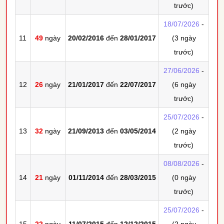
trước)
18/07/2026
-
11
49
ngày
20/02/2016
đến
28/01/2017
(3 ngày
trước)
27/06/2026
-
12
26
ngày
21/01/2017
đến
22/07/2017
(6 ngày
trước)
25/07/2026
-
13
32
ngày
21/09/2013
đến
03/05/2014
(2 ngày
trước)
08/08/2026
-
14
21
ngày
01/11/2014
đến
28/03/2015
(0 ngày
trước)
25/07/2026
-