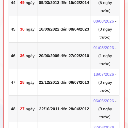
44
49
ngày
09/03/2013
đến
15/02/2014
(5 ngày
trước)
08/08/2026
-
45
30
ngày
10/09/2022
đến
08/04/2023
(0 ngày
trước)
01/08/2026
-
46
36
ngày
20/06/2009
đến
27/02/2010
(1 ngày
trước)
18/07/2026
-
47
28
ngày
22/12/2012
đến
06/07/2013
(3 ngày
trước)
06/06/2026
-
48
27
ngày
22/10/2011
đến
28/04/2012
(9 ngày
trước)
27/06/2026
-