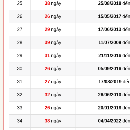
25
38
ngày
25/08/2018
đế
26
26
ngày
15/05/2017
đế
27
29
ngày
17/06/2013
đế
28
39
ngày
11/07/2009
đế
29
31
ngày
21/11/2016
đế
30
26
ngày
05/09/2016
đế
31
27
ngày
17/08/2019
đế
32
32
ngày
26/06/2010
đế
33
26
ngày
20/01/2018
đế
34
38
ngày
04/04/2022
đế