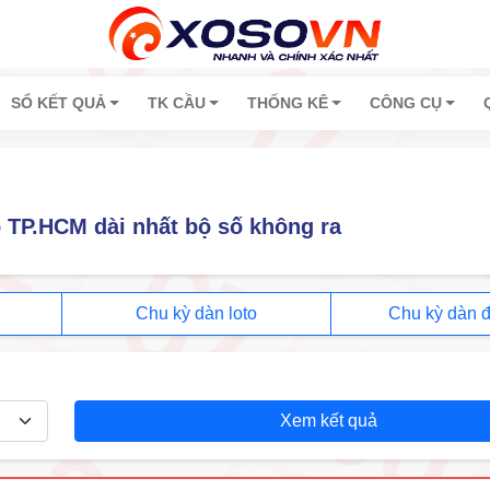
SỔ KẾT QUẢ
TK CẦU
THỐNG KÊ
CÔNG CỤ
o TP.HCM dài nhất bộ số không ra
Chu kỳ dàn loto
Chu kỳ dàn đ
Xem kết quả