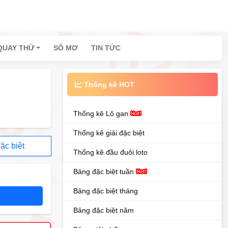
QUAY THỬ
SỔ MƠ
TIN TỨC
Thống kê HOT
Thống kê Lô gan
Thống kê giải đặc biệt
ặc biệt
Thống kê đầu đuôi loto
Bảng đặc biệt tuần
Bảng đặc biệt tháng
Bảng đặc biệt năm