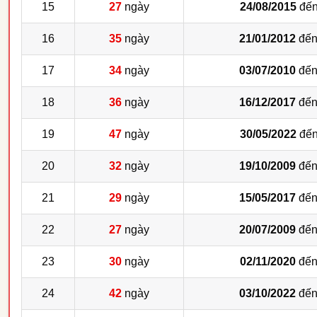
15
27
ngày
24/08/2015
đế
16
35
ngày
21/01/2012
đế
17
34
ngày
03/07/2010
đế
18
36
ngày
16/12/2017
đế
19
47
ngày
30/05/2022
đế
20
32
ngày
19/10/2009
đế
21
29
ngày
15/05/2017
đế
22
27
ngày
20/07/2009
đế
23
30
ngày
02/11/2020
đế
24
42
ngày
03/10/2022
đế