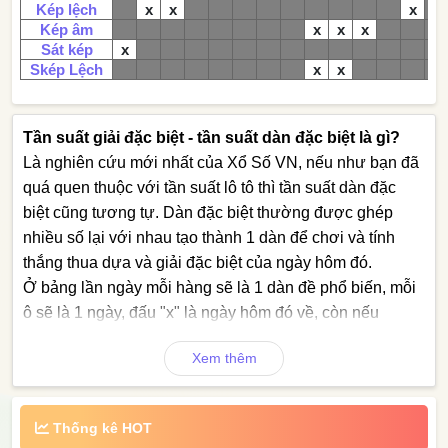
Kép lệch
x
x
x
Kép âm
x
x
x
Sát kép
x
Skép Lệch
x
x
Tần suất giải đặc biệt - tần suất dàn đặc biệt là gì?
Là nghiên cứu mới nhất của Xổ Số VN, nếu như bạn đã
quá quen thuộc với tần suất lô tô thì tần suất dàn đặc
biệt cũng tương tự. Dàn đặc biệt thường được ghép
nhiều số lại với nhau tạo thành 1 dàn để chơi và tính
thắng thua dựa và giải đặc biệt của ngày hôm đó.
Ở bảng lần ngày mỗi hàng sẽ là 1 dàn đề phổ biến, mỗi
ô sẽ là 1 ngày, đấu "x" là ngày hôm đó về, còn nếu
không về ô đó sẽ để trống..
Xem thêm
Có những dàn đề nào trên bảng tần suất dàn đặc
biệt?
Có rất nhiều dàn đề và mỗi người sẽ chọn riêng cho
Thống kê HOT
mình 1 dàn. Xổ Số VN tập hợp ra ~50 dàn phổ biến để