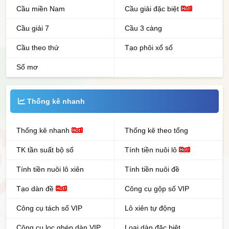
72,74,76,78,81,83,85,87,89,90,92,94,96,98
Cầu miền Nam
Cầu giải đặc biệt
Chẵn Lẻ
:
Cầu giải 7
Cầu 3 càng
01,03,05,07,09,21,23,25,27,29,41,43,45,47,49,61,63,65,
Cầu theo thứ
Tạo phôi xổ số
67,69,81,83,85,87,89
Lẻ Chẵn
:
Sổ mơ
10,12,14,16,18,30,32,34,36,38,50,52,54,56,58,70,72,74,
76,78,90,92,94,96,98
Thống kê nhanh
Chẵn Chẵn
:
00,02,04,06,08,20,22,24,26,28,40,42,44,46,48,60,62,64,
66,68,80,82,84,86,88
Thống kê nhanh
Thống kê theo tổng
Lẻ Lẻ
:
TK tần suất bộ số
Tính tiền nuôi lô
11,13,15,17,19,31,33,35,37,39,51,53,55,57,59,71,73,75,
Tính tiền nuôi lô xiên
Tính tiền nuôi đề
77,79,91,93,95,97,99
Chia hết 3
:
Tạo dàn đề
Công cụ gộp số VIP
00,03,06,09,12,15,18,21,24,27,30,33,36,39,42,45,48,51,
Công cụ tách số VIP
Lô xiên tự động
54,57,60,63,66,69,72,75,78,81,84,87,90,93,96,99
Thấp Thấp
:
Công cụ lọc ghép dàn VIP
Loại dàn đặc biệt