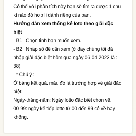
Có thể với phân tích này bạn sẽ tìm ra được 1 chu
kì nào đó hợp lí dành riêng của bạn.
Hướng dẫn xem thống kê loto theo giải đặc
biệt
- B1 : Chọn tỉnh bạn muốn xem.
- B2 : Nhập số đề cần xem (ở đây chúng tôi đã
nhập giải đặc biệt hôm qua ngày 06-04-2022 là :
38)
- * Chú ý :
Ở bảng kết quả, màu đỏ là trường hợp về giải đặc
biệt.
Ngày-tháng-năm: Ngày lotto đặc biệt chọn về.
00-99: ngày kế tiếp lotto từ 00 đến 99 có về hay
không.