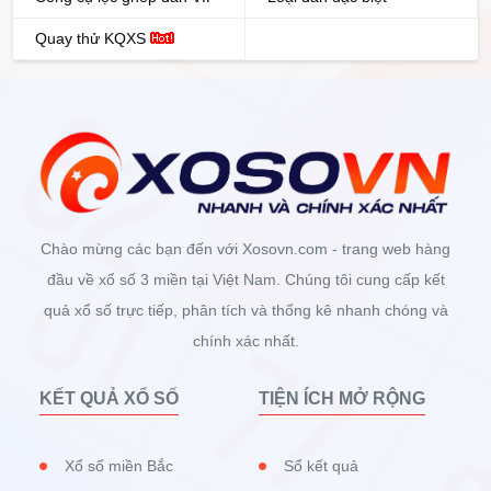
00,01,02,03,04,10,11,12,13,14,20,21,22,23,24,30,31,32,
Quay thử KQXS
33,34. 40,41,42,43,44
Cao Cao
:
55,56,57,58,59,65,66,67,68,69,75,76,77,78,79,85,86,87,
88,89,95,96,97,98,99
Thấp Cao
:
05,06,07,08,09,15,16,17,18,19,25,26,27,28,29,35,36,37,
38,39,45,46,47,48,49
Chào mừng các bạn đến với Xosovn.com - trang web hàng
Cao Thấp
:
đầu về xổ số 3 miền tại Việt Nam. Chúng tôi cung cấp kết
50,51,52,53,54,60,61,62,63,64,70,71,72,73,74,80,81,82,
quả xổ số trực tiếp, phân tích và thống kê nhanh chóng và
83,84,90,91,92,93,94
chính xác nhất.
Đầu 0
: 00,01,02,03,04,05,06,07,08,09
Đầu 1
: 10,11,12,13,14,15,16,17,18,19
KẾT QUẢ XỔ SỐ
TIỆN ÍCH MỞ RỘNG
Đầu 2
: 20,21,22,23,24,25,26,27,28,29
Đầu 3
: 30,31,32,33,34,35,36,37,38,39
Xổ số miền Bắc
Sổ kết quả
Đầu 4
: 40,41,42,43,44,45,46,47,48,49