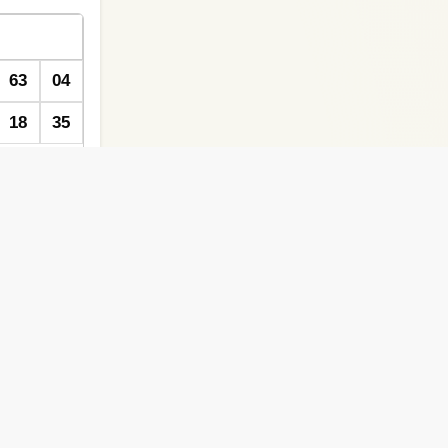
63
04
18
35