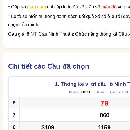
* Cặp số
màu cam
chỉ cặp lô tô đã về, cặp số
màu đỏ
về giả
* Lô tô sẽ hiển thị trong danh sách kết quả xổ số ở dưới đâ
chọn của mình.
Cau giải 8 NT, Cầu Ninh Thuận: Chức năng thống kê Cầu xổ
Chi tiết các Cầu đã chọn
1. Thống kê vị trí cầu lô Ninh
XSNT
Thứ 6
XSNT 31/07/2026
7
9
8
8
6
0
7
3
1
0
9
1
1
5
9
6