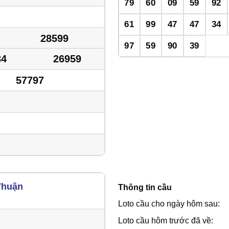
79
60
09
59
92
61
99
47
47
34
2
8
5
9
9
97
59
90
39
3
4
2
6
9
5
9
5
7
7
9
7
 Thuận
Thông tin cầu
Loto cầu cho ngày hôm sau:
Loto cầu hôm trước đã về: