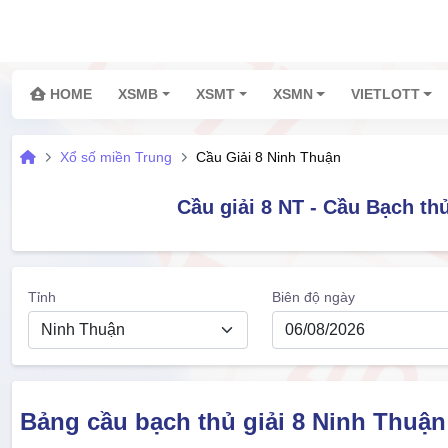
HOME
XSMB
XSMT
XSMN
VIETLOTT
Home
Xổ số miền Trung
Cầu Giải 8 Ninh Thuận
XSMB
Cầu giải 8 NT - Cầu Bạch t
XSMT
XSMN
Tỉnh
Biên độ ngày
Vietlott
Sổ Kết Quả
Bảng cầu bạch thủ giải 8 Ninh Thuận 
TK Cầu