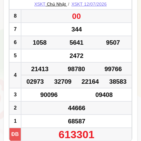
XSKT
Chủ Nhật
XSKT 12/07/2026
0
0
8
3
4
4
7
1
0
5
8
5
6
4
1
9
5
0
7
6
2
4
7
2
5
2
1
4
1
3
9
8
7
8
0
9
9
7
6
6
4
0
2
9
7
3
3
2
7
0
9
2
2
1
6
4
3
8
5
8
3
9
0
0
9
6
0
9
4
0
8
3
4
4
6
6
6
2
6
8
5
8
7
1
6
1
3
3
0
1
ĐB