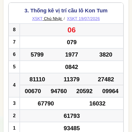
3. Thống kê vị trí cầu lô Kon Tum
XSKT
Chủ Nhật
XSKT 19/07/2026
0
6
8
0
7
9
7
5
7
9
9
1
9
7
7
3
8
2
0
6
0
8
4
2
5
8
1
1
1
0
1
1
3
7
9
2
7
4
8
2
4
0
0
6
7
0
9
4
7
6
0
2
0
5
9
2
0
9
9
6
4
6
7
7
9
0
1
6
0
3
2
3
6
1
7
9
3
2
9
3
4
8
5
1