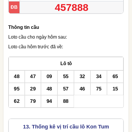
4
5
7
8
8
8
ĐB
Thông tin cầu
Loto cầu cho ngày hôm sau:
Loto cầu hôm trước đã về:
Lô tô
48
47
09
55
32
34
65
95
29
48
57
46
75
15
62
79
94
88
13. Thống kê vị trí cầu lô Kon Tum