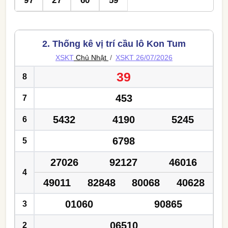
97
27
60
59
2. Thống kê vị trí cầu lô Kon Tum
XSKT
Chủ Nhật
XSKT 26/07/2026
3
9
8
4
5
3
7
5
4
3
2
4
1
9
0
5
2
4
5
6
6
7
9
8
5
2
7
0
2
6
9
2
1
2
7
4
6
0
1
6
4
4
9
0
1
1
8
2
8
4
8
8
0
0
6
8
4
0
6
2
8
0
1
0
6
0
9
0
8
6
5
3
0
6
5
1
0
2