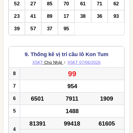
52
27
85
70
61
71
62
23
41
89
17
38
36
93
39
57
37
95
9. Thống kê vị trí cầu lô Kon Tum
XSKT
Chủ Nhật
XSKT 07/06/2026
9
9
8
9
5
4
7
6
5
0
1
7
9
1
1
1
9
0
9
6
1
4
8
8
5
8
1
3
9
1
9
9
4
1
8
6
1
6
0
5
4