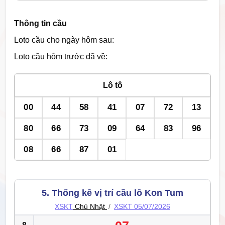
Thông tin cầu
Loto cầu cho ngày hôm sau:
Loto cầu hôm trước đã về:
Lô tô
00
44
58
41
07
72
13
80
66
73
09
64
83
96
08
66
87
01
5. Thống kê vị trí cầu lô Kon Tum
XSKT
Chủ Nhật
XSKT 05/07/2026