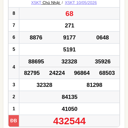
XSKT
Chủ Nhật
XSKT 10/05/2026
6
8
8
2
7
1
7
8
8
7
6
9
1
7
7
0
6
4
8
6
5
1
9
1
5
8
8
6
9
5
3
2
3
2
8
3
5
9
2
6
4
8
2
7
9
5
2
4
2
2
4
9
6
8
6
4
6
8
5
0
3
3
2
3
2
8
8
1
2
9
8
3
8
4
1
3
5
2
4
1
0
5
0
1
4
3
2
5
4
4
ĐB