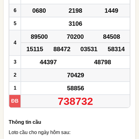
0
6
8
0
2
1
9
8
1
4
4
9
6
3
1
0
6
5
8
9
5
0
0
7
0
2
0
0
8
4
5
0
8
4
1
5
1
1
5
8
8
4
7
2
0
3
5
3
1
5
8
3
1
4
4
4
3
9
7
4
8
7
9
8
3
7
0
4
2
9
2
5
8
8
5
6
1
7
3
8
7
3
2
ĐB
Thông tin cầu
Loto cầu cho ngày hôm sau: