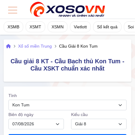
XSMB
XSMT
XSMN
Vietlott
Sổ kết quả
Soi
Home
Xổ số miền Trung
Cầu Giải 8 Kon Tum
XSMB
Cầu giải 8 KT - Cầu Bạch thủ Kon Tum -
XSMT
Cầu XSKT chuẩn xác nhất
XSMN
Tỉnh
Vietlott
Sổ Kết Quả
Biên độ ngày
Kiểu cầu
TK Cầu