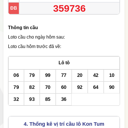
3
5
9
7
3
6
ĐB
Thông tin cầu
Loto cầu cho ngày hôm sau:
Loto cầu hôm trước đã về:
Lô tô
06
79
99
77
20
42
10
79
82
70
60
92
64
90
32
93
85
36
4. Thống kê vị trí cầu lô Kon Tum