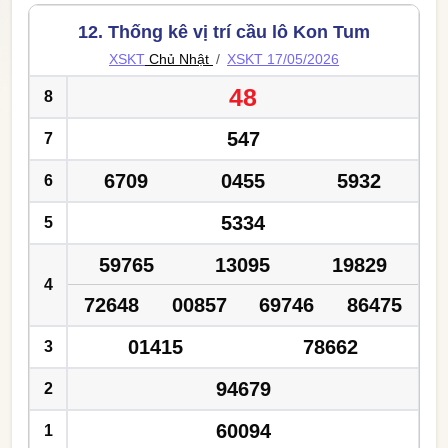
12. Thống kê vị trí cầu lô Kon Tum
XSKT
Chủ Nhật
XSKT 17/05/2026
4
8
8
5
4
7
7
6
7
0
9
0
4
5
5
5
9
3
2
6
5
3
3
4
5
5
9
7
6
5
1
3
0
9
5
1
9
8
2
9
4
7
2
6
4
8
0
0
8
5
7
6
9
7
4
6
8
6
4
7
5
0
1
4
1
5
7
8
6
6
2
3
9
4
6
7
9
2
6
0
0
9
4
1