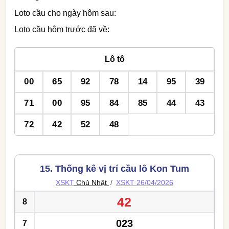
Loto cầu cho ngày hôm sau:
Loto cầu hôm trước đã về:
Lô tô
00
65
92
78
14
95
39
71
00
95
84
85
44
43
72
42
52
48
15. Thống kê vị trí cầu lô Kon Tum
XSKT
Chủ Nhật
XSKT 26/04/2026
4
2
8
0
2
3
7