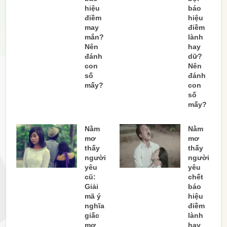
hiệu
báo
điềm
hiệu
may
điềm
mắn?
lành
Nên
hay
đánh
dữ?
con
Nên
số
đánh
mấy?
con
số
mấy?
Nằm
Nằm
mơ
mơ
thấy
thấy
người
người
yêu
yêu
cũ:
chết
Giải
báo
mã ý
hiệu
nghĩa
điềm
giấc
lành
mơ
hay