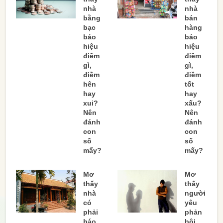
nhà
nhà
bằng
bán
bạc
hàng
báo
báo
hiệu
hiệu
điềm
điềm
gì,
gì,
điềm
điềm
hên
tốt
hay
hay
xui?
xấu?
Nên
Nên
đánh
đánh
con
con
số
số
mấy?
mấy?
Mơ
Mơ
thấy
thấy
nhà
người
có
yêu
phải
phản
báo
bội