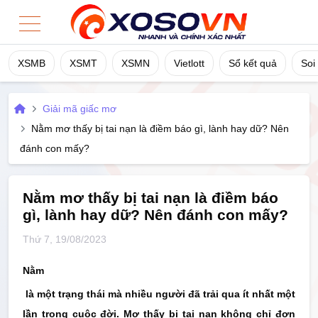
XSMB
XSMT
XSMN
Vietlott
Sổ kết quả
Soi
Home
Giải mã giấc mơ
XSMB
Nằm mơ thấy bị tai nạn là điềm báo gì, lành hay dữ? Nên
đánh con mấy?
XSMT
XSMN
Nằm mơ thấy bị tai nạn là điềm báo
gì, lành hay dữ? Nên đánh con mấy?
Vietlott
Thứ 7, 19/08/2023
Sổ Kết Quả
Nằm
là một trạng thái mà nhiều người đã trải qua ít nhất một
TK Cầu
lần trong cuộc đời. Mơ thấy bị tai nạn không chỉ đơn