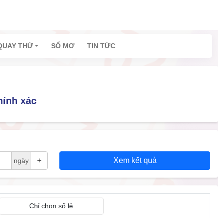
QUAY THỬ
SỔ MƠ
TIN TỨC
hính xác
+
Xem kết quả
ngày
Chỉ chọn số lẻ