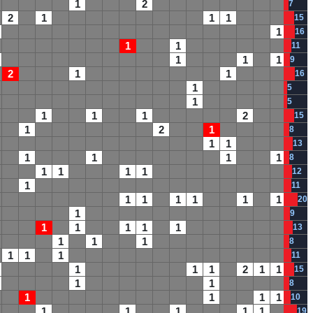
1
2
7
2
1
1
1
1
15
1
16
1
1
11
1
1
1
9
2
1
1
16
1
5
1
5
1
1
1
2
15
1
2
1
8
1
1
13
1
1
1
1
8
1
1
1
1
12
1
11
1
1
1
1
1
1
1
20
1
9
1
1
1
1
1
1
13
1
1
1
8
1
1
1
11
1
1
1
2
1
1
15
1
1
8
1
1
1
1
10
1
1
1
1
1
19