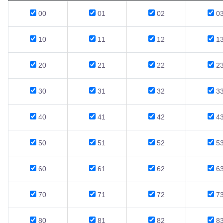
00
01
02
0
Thống Kê
10
11
12
1
Công cụ
20
21
22
2
Quay Thử
30
31
32
3
Sổ
Mơ
40
41
42
4
Tin
50
51
52
5
Tức
60
61
62
6
70
71
72
7
80
81
82
8