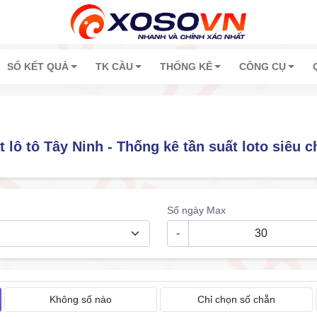
SỔ KẾT QUẢ
TK CẦU
THỐNG KÊ
CÔNG CỤ
t lô tô Tây Ninh - Thống kê tần suất loto siêu c
Số ngày Max
-
Không số nào
Chỉ chọn số chẵn