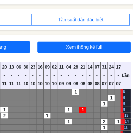
Tần suất dàn đặc biệt
Xem thống kê full
ang
20
13
06
30
23
16
09
02
11
04
28
21
14
07
31
24
17
10
0
-
-
-
-
-
-
-
-
-
-
-
-
-
-
-
-
-
Lần
-
11
11
11
10
10
10
10
10
09
09
08
08
08
08
07
07
07
07
0
1
1
8
1
9
1
9
1
1
1
1
9
2
1
13
1
2
1
1
14
1
11