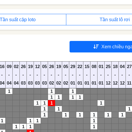
Tần suất cặp loto
Tần suất lô rơi
Xem chiều ng
16
09
02
26
19
12
05
26
19
05
29
22
15
08
01
25
18
04
27
-
-
-
-
-
-
-
-
-
-
-
-
-
-
-
-
-
-
-
04
04
04
03
03
03
03
02
02
02
01
01
01
01
01
12
12
12
11
1
1
1
1
1
1
1
1
1
1
1
1
1
1
1
1
1
1
1
1
1
1
1
1
1
1
1
1