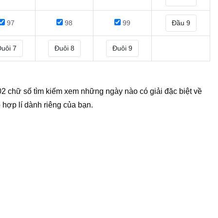
97
98
99
Đầu 9
uôi 7
Đuôi 8
Đuôi 9
02 chữ số tìm kiếm xem những ngày nào có giải đặc biệt về
 hợp lí dành riêng của bạn.