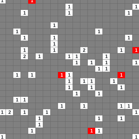
1
1
1
1
1
1
1
1
1
1
1
1
1
1
1
1
2
1
1
2
1
1
1
1
1
1
1
1
1
1
1
1
1
1
1
1
1
1
1
1
1
1
1
1
1
1
1
1
1
1
1
2
1
1
1
1
1
1
1
1
1
1
1
1