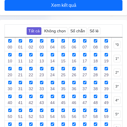
Xem kết quả
Thống Kê
Công cụ
Tất cả
Không chọn
Số chẵn
Số lẻ
Quay Thử
*0
00
01
02
03
04
05
06
07
08
09
Sổ
1*
10
11
12
13
14
15
16
17
18
19
Mơ
2*
20
21
22
23
24
25
26
27
28
29
Tin
Tức
3*
30
31
32
33
34
35
36
37
38
39
4*
40
41
42
43
44
45
46
47
48
49
5*
50
51
52
53
54
55
56
57
58
59