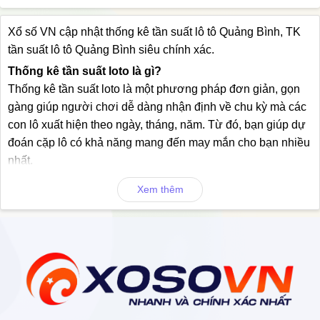
Xổ số VN cập nhật thống kê tần suất lô tô Quảng Bình, TK
tần suất lô tô Quảng Bình siêu chính xác.
Thống kê tần suất loto là gì?
Thống kê tần suất loto là một phương pháp đơn giản, gọn
gàng giúp người chơi dễ dàng nhận định về chu kỳ mà các
con lô xuất hiện theo ngày, tháng, năm. Từ đó, bạn giúp dự
đoán cặp lô có khả năng mang đến may mắn cho bạn nhiều
nhất.
Với người chơi việc thống kê tần suất loto rất quan trọng.
Xem thêm
Được đánh giá cao trong việc giúp bạn đặt cược vận may.
Tuy nhiên, cũng như các phương pháp dự đoán kết quả xổ
số khác, thống kê tần suất lô tô chỉ mang tính gợi ý, tham
khảo.
Theo dõi thống kê tần suất lô tô Quảng Bình ở đâu?
Để thuận tiện cho việc theo dõi Thống kê Tần suất lô, người
chơi phải lựa chọn cho mình một trang web thông tin về kết