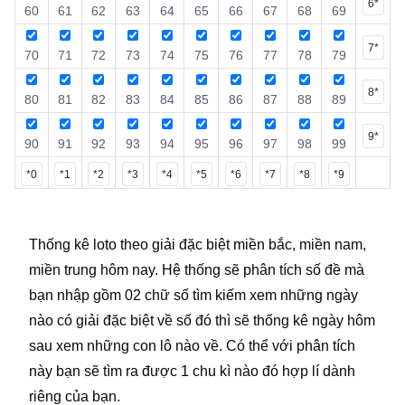
6*
60
61
62
63
64
65
66
67
68
69
7*
70
71
72
73
74
75
76
77
78
79
8*
80
81
82
83
84
85
86
87
88
89
9*
90
91
92
93
94
95
96
97
98
99
*0
*1
*2
*3
*4
*5
*6
*7
*8
*9
Thống kê loto theo giải đặc biệt miền bắc, miền nam,
miền trung hôm nay. Hệ thống sẽ phân tích số đề mà
bạn nhập gồm 02 chữ số tìm kiếm xem những ngày
nào có giải đặc biệt về số đó thì sẽ thống kê ngày hôm
sau xem những con lô nào về. Có thể với phân tích
này bạn sẽ tìm ra được 1 chu kì nào đó hợp lí dành
riêng của bạn.