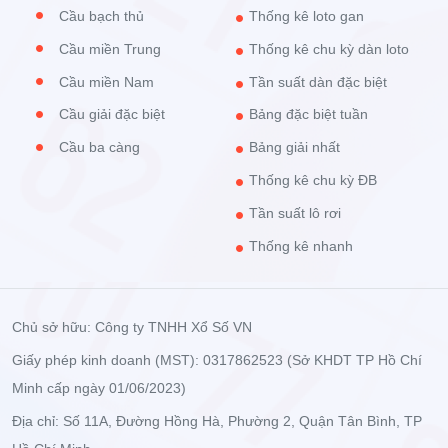
Cầu bạch thủ
Thống kê loto gan
trên như sau:
- Các cột nằm ngang phía trên cùng biểu thị cho ngày, tháng
Cầu miền Trung
Thống kê chu kỳ dàn loto
của chu kỳ thống kê.
Cầu miền Nam
Tần suất dàn đặc biệt
- Cột dọc đầu tiên sẽ hiển thị các con số từ 00 đến 99.
Cầu giải đặc biệt
Bảng đặc biệt tuần
- Các ô số 1, 2, 3, 4,… là số lần cặp số đó xuất hiện trong
Cầu ba càng
Bảng giải nhất
ngày tương ứng với cột ngày tháng. Ô nào không có số
Thống kê chu kỳ ĐB
nghĩa là ngày đó không về, còn ô có số màu đỏ là số đó về
giải đặc biệt.
Tần suất lô rơi
- Cột dọc cuối cùng là tổng số lần xuất hiện của con số đó
Thống kê nhanh
trong chu kỳ tìm kiếm.
Xổ Số VN cổng thông tin cung cấp cho bạn những thông tin
uy tín, nhanh chóng và kịp thời mang đến cho bạn những tin
Chủ sở hữu: Công ty TNHH Xổ Số VN
mới nhất về xổ số. Hãy truy cập Xổ Số VN để có thêm nhiều
Giấy phép kinh doanh (MST): 0317862523 (Sở KHDT TP Hồ Chí
thông tin hữu ích nhé!
Minh cấp ngày 01/06/2023)
TK tần suất lô tô Quảng Bình. TK XSQB. TK tần suất lô tô
siêu chính xác. Xem thống kê tần suất lô tô Quảng Bình
Địa chỉ: Số 11A, Đường Hồng Hà, Phường 2, Quận Tân Bình, TP
nhanh chóng, chính xác tại Xổ Số VN.