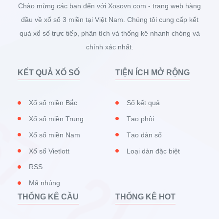
Chào mừng các bạn đến với Xosovn.com - trang web hàng
quả xổ số chính xác và uy tín. Xổ Số VN chính là một trong
đầu về xổ số 3 miền tại Việt Nam. Chúng tôi cung cấp kết
những sự lựa chọn mà bạn không thể bỏ qua. Tại đây, Xổ
Số VN cập nhật thống kê tần suất lô tô Quảng Bình nhanh
quả xổ số trực tiếp, phân tích và thống kê nhanh chóng và
chóng, chính xác và dễ dàng tra cứu.
chính xác nhất.
Để xem bảng thống kê Tần suất lô tô trên Xổ Số VN, bạn chỉ
cần truy cập vào trang web rồi chọn mục “
KẾT QUẢ XỔ SỐ
TIỆN ÍCH MỞ RỘNG
Thống kê
” trong danh mục này, bạn nhấn chọn “
Xổ số miền Bắc
Sổ kết quả
Tần suất loto
Xổ số miền Trung
Tạo phôi
”. Tại đây, bạn có thể dễ dàng nắm được tất cả những kết
Xổ số miền Nam
Tạo dàn số
quả Thống kê Tần suất lô tô đã được tổng hợp chi tiết trong
thời gian qua.
Xổ số Vietlott
Loại dàn đặc biệt
Đặc biệt, các bạn có thể tùy chỉnh thay đổi dữ liệu theo tỉnh,
RSS
biên độ ngày và số ngày mà mình muốn để bạn thoải mái
Mã nhúng
tìm kiếm bảng thống kê như ý.
THỐNG KÊ CẦU
THỐNG KÊ HOT
Hướng dẫn tra cứu bảng thống kê tần suất lôtô chi tiết
Ý nghĩa các hàng và cột trong bảng thống kê tần suất loto