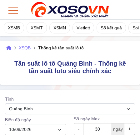
XSMB
XSMT
XSMN
Vietlott
Sổ kết quả
Soi
Home
XSQB
Thống kê tần suất lô tô
XSMB
Tần suất lô tô Quảng Bình - Thống kê
XSMT
tần suất loto siêu chính xác
XSMN
Tỉnh
Vietlott
Sổ Kết Quả
Số ngày Max
Biên độ ngày
-
+
ngày
TK Cầu