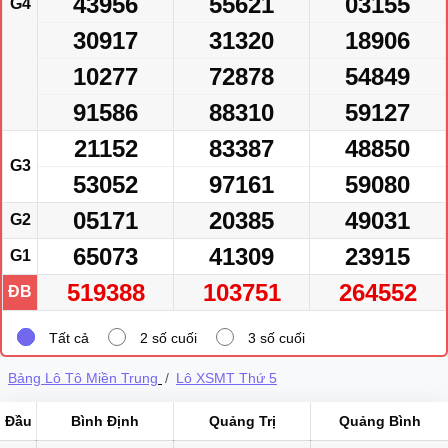
43956
55621
03155
G4
30917
31320
18906
10277
72878
54849
91586
88310
59127
21152
83387
48850
G3
53052
97161
59080
05171
20385
49031
G2
65073
41309
23915
G1
519388
103751
264552
ĐB
Tất cả
2 số cuối
3 số cuối
Bảng Lô Tô Miền Trung
Lô XSMT Thứ 5
Đầu
Bình Định
Quảng Trị
Quảng Bình