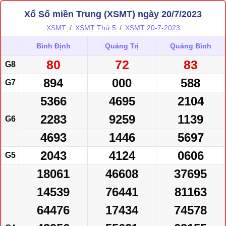
Xổ Số miền Trung (XSMT) ngày 20/7/2023
XSMT
XSMT Thứ 5
XSMT 20-7-2023
Bình Định
Quảng Trị
Quảng Bình
80
72
83
G8
894
000
588
G7
5366
4695
2104
2283
9259
1139
G6
4693
1446
5697
2043
4124
0606
G5
18061
46608
37695
14539
76441
81163
64476
17434
74578