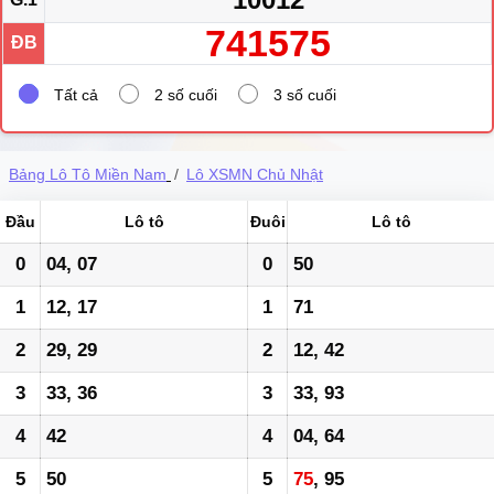
741575
ĐB
Tất cả
2 số cuối
3 số cuối
Bảng Lô Tô Miền Nam
Lô XSMN Chủ Nhật
Đầu
Lô tô
Đuôi
Lô tô
0
04, 07
0
50
1
12, 17
1
71
2
29, 29
2
12, 42
3
33, 36
3
33, 93
4
42
4
04, 64
5
50
5
75
, 95