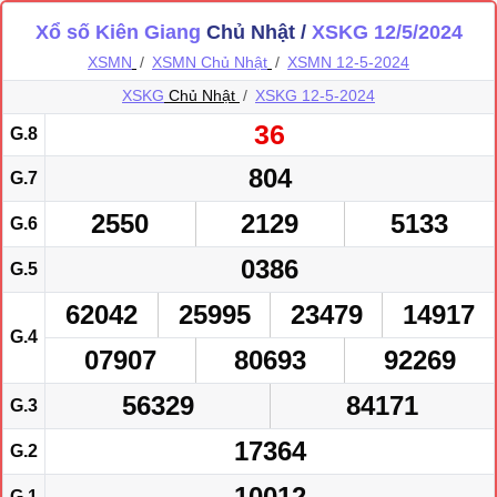
Xổ số Kiên Giang
Chủ Nhật /
XSKG 12/5/2024
XSMN
XSMN Chủ Nhật
XSMN 12-5-2024
XSKG
Chủ Nhật
XSKG 12-5-2024
36
G.8
804
G.7
2550
2129
5133
G.6
0386
G.5
62042
25995
23479
14917
G.4
07907
80693
92269
56329
84171
G.3
17364
G.2
10012
G.1